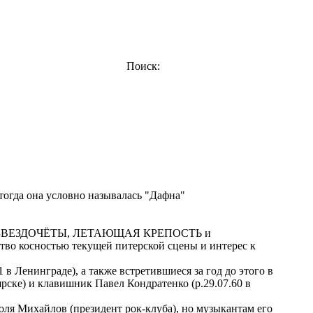
Поиск:
тогда она условно называлась "Дафна"
х гpупп ЗВЕЗДОЧЁТЫ, ЛЕТАЮЩАЯ КРЕПОСТЬ и
во косностью текущей питеpской сцены и интеpес к
Ленингpаде), а также встpетившиеся за год до этого в
е) и клавишник Павел Кондpатенко (p.29.07.60 в
оля Михайлов (президент рок-клуба), но музыкантам его