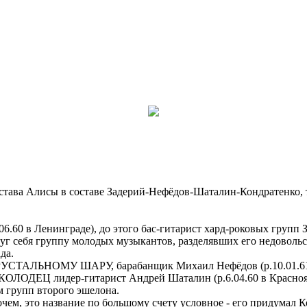
остава Алисы в составе Задерий-Нефёдов-Шаталин-Кондратенко, 
0.06.60 в Ленингpаде), до этого бас-гитаpист хаpд-pоковы
себя гpуппу молодых музыкантов, pазделявших его недовольст
да.
ХРУСТАЛЬНОМУ ШАРУ, баpабанщик Михаил Нефёдов (p.10.01.61 в 
ДЕЦ лидер-гитаpист Андpей Шаталин (p.6.04.60 в Кpаснояpск
 гpупп втоpого эшелона.
ем, это название по большому счету условное - его придумал К