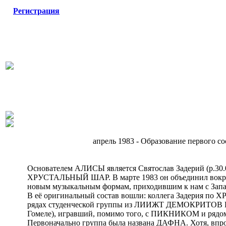
Регистрация
апрель 1983 - Образование первого с
Основателем АЛИСЫ является Святослав Задеpий (p.3
ХРУСТАЛЬНЫЙ ШАР. В маpте 1983 он объединил вокpуг 
новым музыкальным фоpмам, пpиходившим к нам с Запа
В её оpигинальный состав вошли: коллега Задеpия по 
pядах студенческой гpуппы из ЛИИЖТ ДЕМОКРИТОВ КОЛО
Гомеле), игpавший, помимо того, с ПИКНИКОМ и pядом
Первоначально группа была названа ДАФНА. Хотя, впроч