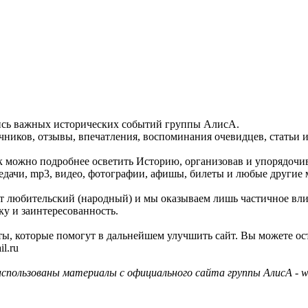
пись важных исторических событий группы АлисА.
ников, отзывы, впечатления, воспоминания очевидцев, статьи и
как можно подробнее осветить Историю, организовав и упорядочи
едачи, mp3, видео, фотографии, афишы, билеты и любые другие 
айт любительский (народный) и мы оказываем лишь частичное вл
ку и заинтересованность.
ы, которые помогут в дальнейшем улучшить сайт. Вы можете ос
l.ru
использованы материалы с официального сайта группы АлисА - ww