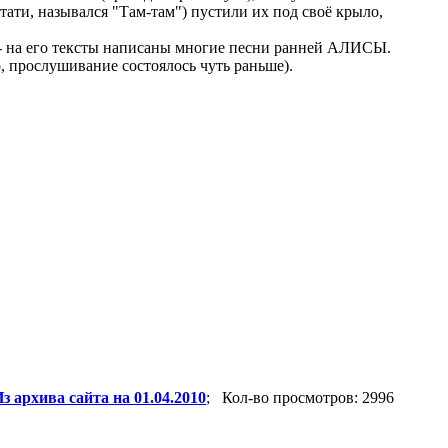
тати, назывался "Там-там") пустили их под своё крыло,
 - на его тексты написаны многие песни ранней АЛИСЫ.
, прослушивание состоялось чуть раньше).
з архива сайта на 01.04.2010
; Кол-во просмотров: 2996