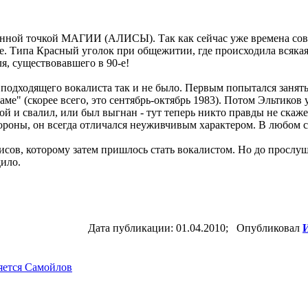
нной точкой МАГИИ (АЛИСЫ). Так как сейчас уже времена совсе
. Типа Красный уголок при общежитии, где происходила всякая в
я, существовавшего в 90-е!
подходящего вокалиста так и не было. Первым попытался занят
е" (скорее всего, это сентябрь-октябрь 1983). Потом Эльтиков 
ой и свалил, или был выгнан - тут теперь никто правды не скаж
стороны, он всегда отличался неуживчивым характером. В любом
сов, которому затем пришлось стать вокалистом. Но до прослуши
дило.
Дата публикации: 01.04.2010; Опубликовал
И
яется Самойлов