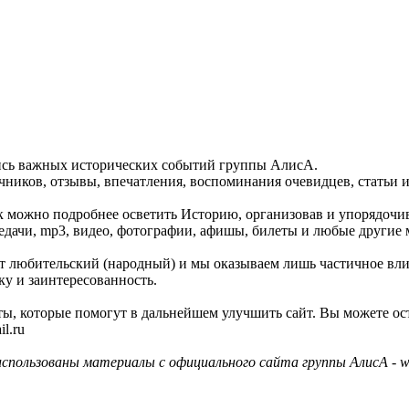
пись важных исторических событий группы АлисА.
ников, отзывы, впечатления, воспоминания очевидцев, статьи и
как можно подробнее осветить Историю, организовав и упорядочи
едачи, mp3, видео, фотографии, афишы, билеты и любые другие 
айт любительский (народный) и мы оказываем лишь частичное вл
ку и заинтересованность.
ы, которые помогут в дальнейшем улучшить сайт. Вы можете ос
l.ru
использованы материалы с официального сайта группы АлисА - ww