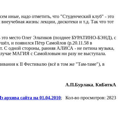
м иные, надо отметить, что "Студенческий клуб" - это
неучебная жизнь: лекции, дискотеки и т.д. Так что тот
ь это место Олег Эльтиков (позднее БУРАТИНО-БЭНД), с
ушёл, и появился Пётр Самойлов (p.20.11.58 в
ет. С одной стороны, ранняя АЛИСА - не петина музыка,
 случае МАГИЯ с Самойловым ни разу не выступала.
вания к II Фестивалю (всё в том же "Там-таме"), в
А.П.Бурлака
,
КиБиткА
з архива сайта на 01.04.2010
; Кол-во просмотров: 2823