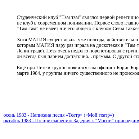
Студенческий клуб "Там-там" являлся первой репетицио
не клуб в современном понимании. Первое слово главное
"Там-там" не имеет ничего общего с клубом Севы Гаккел
Хотя МАГИЯ существовала уже полгода, действительно 
которым МАГИЯ пару раз играла на дискотеках в "Там-там
Ленингpаде). Петя очень недолго порепетировал с групп
он всегда был парнем достаточно... прямым. С другой 
Ещё при Пете в группе появился саксофонист Борис Бори
марте 1984, у группы ничего существенного не происхо
осень 1983 - Написана песня «Театр» («Мой театр»)
октябрь 1983 - По приглашению Задерия к "Магии" присоедин