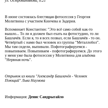
ул. Островитянова, д.21
В июне состоялась блестящая фотосессия у Георгия
Молитвина с участием Кинчева и Задерия.
Вспоминает Константин: "Это всё само собой как-то
вышло... То ли я должен был ехать на фотостудию, то ли
Башлачёв. Если я, то я всех позвал, если Башлачёв - то он.
Четвёртый с нами был человек из группы "Металлобол".
Мы там сидели, выпивали. Пофотографируемся -
повыпиваем. Повыпиваем - пофотографируемся. До этого
у меня уже была фотосессия у Молитвина для альбома
"Нервная ночь".
Отрывок из книги "Александр Башлачёв - Человек
Поющий" Льва Наумова
Информация:
Денис Сандрыгайло