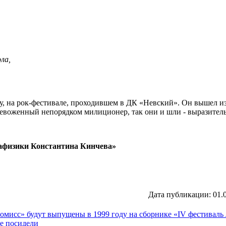
ла,
ду, на рок-фестивале, проходившем в ДК «Невский». Он вышел из
тревоженный непорядком милиционер, так они и шли - выразитель
тафизики Константина Кинчева»
Дата публикации: 01
ромисс» будут выпущены в 1999 году на сборнике «IV фестиваль
те посидели