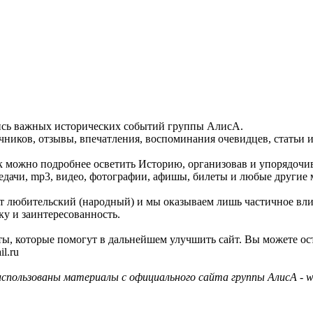
пись важных исторических событий группы АлисА.
ников, отзывы, впечатления, воспоминания очевидцев, статьи и
как можно подробнее осветить Историю, организовав и упорядочи
едачи, mp3, видео, фотографии, афишы, билеты и любые другие 
айт любительский (народный) и мы оказываем лишь частичное вл
ку и заинтересованность.
ы, которые помогут в дальнейшем улучшить сайт. Вы можете ос
l.ru
использованы материалы с официального сайта группы АлисА - ww