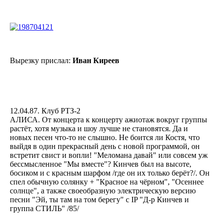
Вырезку прислал:
Иван Киреев
12.04.87. Клуб РТЗ-2
АЛИСА. От концерта к концерту ажиотаж вокруг группы
растёт, хотя музыка и шоу лучше не становятся. Да и
новых песен что-то не слышно. Не боится ли Костя, что
выйдя в один прекрасный день с новой программой, он
встретит свист и вопли! "Меломана давай" или совсем уж
бессмысленное "Мы вместе"? Кинчев был на высоте,
босиком и с красным шарфом /где он их только берёт?/. Он
спел обычную солянку + "Красное на чёрном", "Осеннее
солнце", а также своеобразную электрическую версию
песни "Эй, ты там на том берегу" с IP "Д-р Кинчев и
группа СТИЛЬ" /85/