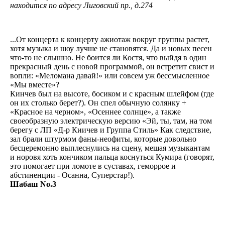
находится по адресу Лиговский пр., д.274
...От концерта к концерту ажиотаж вокруг группы растет,
хотя музыка и шоу лучше не становятся. Да и новых песен
что-то не слышно. Не боится ли Костя, что выйдя в один
прекрасный день с новой программой, он встретит свист и
вопли: «Меломана давай!» или совсем уж бессмысленное
«Мы вместе»?
Кинчев был на высоте, босиком и с красным шлейфом (где
он их столько берет?). Он спел обычную солянку +
«Красное на черном», «Осеннее солнце», а также
своеобразную электрическую версию «Эй, ты, там, на том
берегу с ЛП «Д-р Киичев и Группа Стиль» Как следствие,
зал брали штурмом фаны-неофиты, которые довольно
бесцеремонно выплеснулись на сцену, мешая музыкантам
и норовя хоть кончиком пальца коснуться Кумира (говорят,
это помогает при ломоте в суставах, геморрое и
абстиненции - Осанна, Суперстар!).
Шабаш No.3