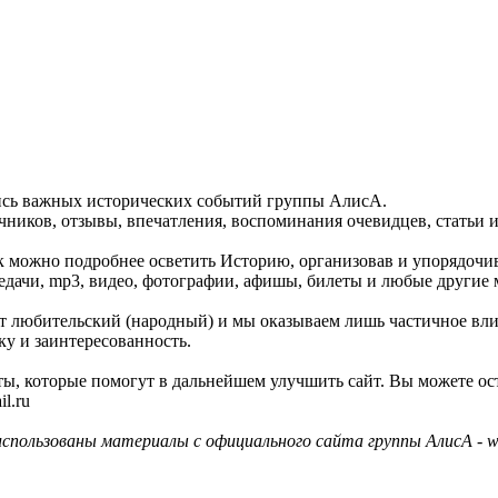
пись важных исторических событий группы АлисА.
ников, отзывы, впечатления, воспоминания очевидцев, статьи и
как можно подробнее осветить Историю, организовав и упорядочи
едачи, mp3, видео, фотографии, афишы, билеты и любые другие 
айт любительский (народный) и мы оказываем лишь частичное вл
ку и заинтересованность.
ы, которые помогут в дальнейшем улучшить сайт. Вы можете ос
l.ru
использованы материалы с официального сайта группы АлисА - ww