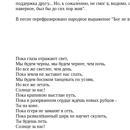
поддержка другу... Но, к сожалению, не смог я, видимо, 
наверное, был бы до сих пор жив".
В песне перефразировано народное выражение "Бог не вы
Пока глаза отражают свет,
Мы будем черны, мы будем чернее, чем ночь,
Но все же светлее, чем день.
Пока земля не заставит нас спать,
Мы будем босиком танцевать по углям,
Но все же летать.
Солнце за нас!
Пока крапивою выстлан путь,
Пока в разорванном сердце ждёшь новых рубцов -
Ты на коне.
Пока егеря не заманят в сеть,
Пока размалёванный цирк не научит скулить,
Ты будешь петь.
Солнце за нас!