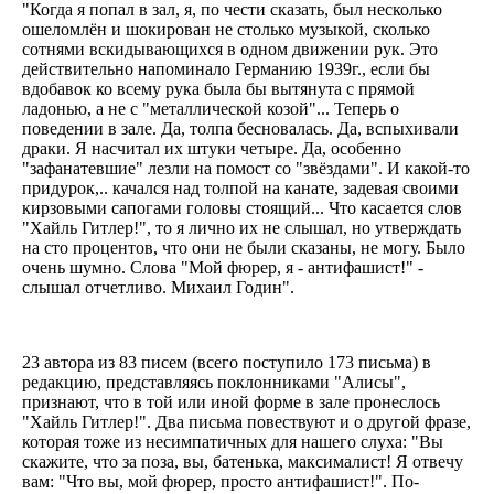
"Когда я попал в зал, я, по чести сказать, был несколько
ошеломлён и шокирован не столько музыкой, сколько
сотнями вскидывающихся в одном движении рук. Это
действительно напоминало Германию 1939г., если бы
вдобавок ко всему рука была бы вытянута с прямой
ладонью, а не с "металлической козой"... Теперь о
поведении в зале. Да, толпа бесновалась. Да, вспыхивали
драки. Я насчитал их штуки четыре. Да, особенно
"зафанатевшие" лезли на помост со "звёздами". И какой-то
придурок,.. качался над толпой на канате, задевая своими
кирзовыми сапогами головы стоящий... Что касается слов
"Хайль Гитлер!", то я лично их не слышал, но утверждать
на сто процентов, что они не были сказаны, не могу. Было
очень шумно. Слова "Мой фюрер, я - антифашист!" -
слышал отчетливо. Михаил Годин".
23 автора из 83 писем (всего поступило 173 письма) в
редакцию, представляясь поклонниками "Алисы",
признают, что в той или иной форме в зале пронеслось
"Хайль Гитлер!". Два письма повествуют и о другой фразе,
которая тоже из несимпатичных для нашего слуха: "Вы
скажите, что за поза, вы, батенька, максималист! Я отвечу
вам: "Что вы, мой фюрер, просто антифашист!". По-