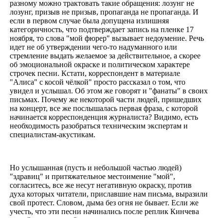
разному можно трактовать такие обращения: лозунг не
лозунг, призыв не призыв, пропаганда не пропаганда. И
если в первом случае была допущена излишняя
категоричность, что подтверждает запись на пленке 17
ноября, то слова "мой фюрер" вызывает недоумение. Речь
идет не об утверждении чего-то надуманного или
стремление выдать желаемое за действительное, а скорее
об эмоциональной окраске и политическом характере
строчек песни. Кстати, корреспондент в материале
"Алиса" с косой чёлкой" просто рассказал о том, что
увидел и услышал. Об этом же говорят и "фанаты" в своих
письмах. Почему же некоторой части людей, пришедших
на концерт, все же послышалась первая фраза, с которой
начинается корреспонденция журналиста? Видимо, есть
необходимость разобраться техническим экспертам и
специалистам-акустикам.
Но услышанная (пусть и небольшой частью людей)
"здравиц" и притяжательное местоимение "мой",
согласитесь, все же несут негативную окраску, против
духа которых читатели, приславшие нам письма, выразили
свой протест. Словом, дыма без огня не бывает. Если же
учесть, что эти песни начинались после реплик Кинчева