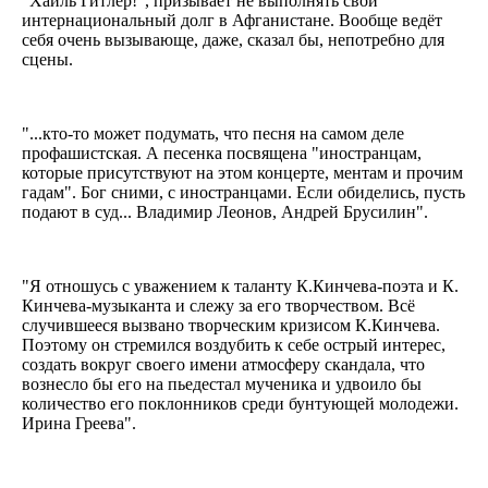
"Хайль Гитлер!", призывает не выполнять свой
интернациональный долг в Афганистане. Вообще ведёт
себя очень вызывающе, даже, сказал бы, непотребно для
сцены.
"...кто-то может подумать, что песня на самом деле
профашистская. А песенка посвящена "иностранцам,
которые присутствуют на этом концерте, ментам и прочим
гадам". Бог сними, с иностранцами. Если обиделись, пусть
подают в суд... Владимир Леонов, Андрей Брусилин".
"Я отношусь с уважением к таланту К.Кинчева-поэта и К.
Кинчева-музыканта и слежу за его творчеством. Всё
случившееся вызвано творческим кризисом К.Кинчева.
Поэтому он стремился воздубить к себе острый интерес,
создать вокруг своего имени атмосферу скандала, что
вознесло бы его на пьедестал мученика и удвоило бы
количество его поклонников среди бунтующей молодежи.
Ирина Греева".