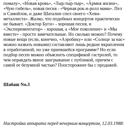
помалу», «Новая кровь», «Тыр-тыр-тыр», «Армия жизни»,
«Чую гибель», новая песня - «Черная рок-н-ролл мама». Пел
и Самойлов, и даже Шаталин спел своего «Хеви-
металлиста». Жалко, что подобных концертов практически
не бывает. «Доктор Буги» - хорошая песня, и
«Экспериментатор» - хорошая, а «Мое поколение» и «Мы
вместе» - просто замечательные. Но сколько можно? Почему
новые вещи (если, конечно, «Аэробику» или «Солнце за нас»
можно назвать новыми) составляют лишь редкие вкрапления
в отработанной, но уже приевшейся программе? Но если
подбор песен можно объяснить спецификой гастролей, то
чем оправдать явное заигрывание с публикой, причем с
самой ее безумной частью? Поосторожнее бы с продажей.
Шабаш No.3
Настройка аппарата перед вечерним концертом, 12.03.1988: