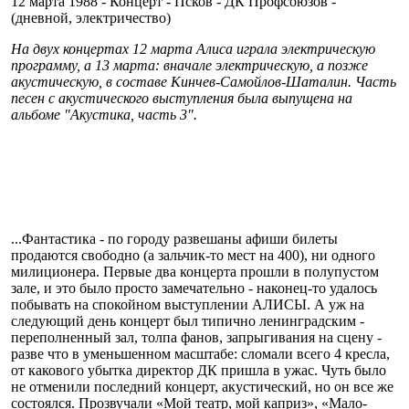
12 марта 1988 - Концерт - Псков - ДК Профсоюзов -
(дневной, электричество)
На двух концертах 12 марта Алиса играла электрическую
программу, а 13 марта: вначале электрическую, а позже
акустическую, в составе Кинчев-Самойлов-Шаталин. Часть
песен с акустического выступления была выпущена на
альбоме "Акустика, часть 3".
...Фантастика - по городу развешаны афиши билеты
продаются свободно (а зальчик-то мест на 400), ни одного
милиционера. Первые два концерта прошли в полупустом
зале, и это было просто замечательно - наконец-то удалось
побывать на спокойном выступлении АЛИСЫ. А уж на
следующий день концерт был типично ленинградским -
переполненный зал, толпа фанов, запрыгивания на сцену -
разве что в уменьшенном масштабе: сломали всего 4 кресла,
от какового убытка директор ДК пришла в ужас. Чуть было
не отменили последний концерт, акустический, но он все же
состоялся. Прозвучали «Мой театр, мой каприз», «Мало-