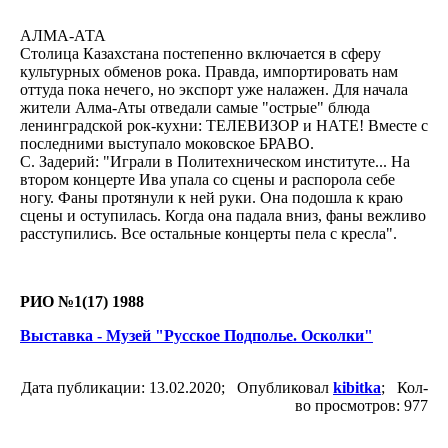
АЛМА-АТА
Столица Казахстана постепенно включается в сферу
культурных обменов рока. Правда, импортировать нам
оттуда пока нечего, но экспорт уже налажен. Для начала
жители Алма-Аты отведали самые "острые" блюда
ленинградской рок-кухни: ТЕЛЕВИЗОР и НАТЕ! Вместе с
последними выступало моковское БРАВО.
С. Задерий: "Играли в Политехническом институте... На
втором концерте Ива упала со сцены и распорола себе
ногу. Фаны протянули к ней руки. Она подошла к краю
сцены и оступилась. Когда она падала вниз, фаны вежливо
расступились. Все остальные концерты пела с кресла".
РИО №1(17) 1988
Выставка - Музей "Русское Подполье. Осколки"
Дата публикации: 13.02.2020; Опубликовал
kibitka
; Кол-
во просмотров: 977