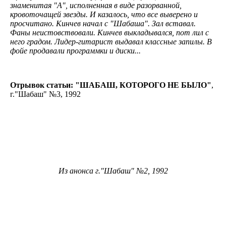
знаменитая "А", исполненная в виде разорванной,
кровоточащей звезды. И казалось, что все выверено и
просчитано. Кинчев начал с "Шабаша". Зал вставал.
Фаны неистовствовали. Кинчев выкладывался, пот лил с
него градом. Лидер-гитарист выдавал классные запилы. В
фойе продавали программки и диски...
Отрывок статьи: "ШАБАШ, КОТОРОГО НЕ БЫЛО"
,
г."Шабаш" №3, 1992
Из анонса г."Шабаш" №2, 1992