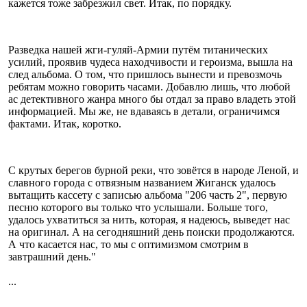
кажется тоже забрезжил свет. Итак, по порядку.
Разведка нашей жги-гуляй-Армии путём титанических
усилий, проявив чудеса находчивости и героизма, вышла на
след альбома. О том, что пришлось вынести и превозмочь
ребятам можно говорить часами. Добавлю лишь, что любой
ас детективного жанра много бы отдал за право владеть этой
информацией. Мы же, не вдаваясь в детали, ограничимся
фактами. Итак, коротко.
С крутых берегов бурной реки, что зовётся в народе Леной, и
славного города с отвязным названием Жиганск удалось
вытащить кассету с записью альбома "206 часть 2", первую
песню которого вы только что услышали. Больше того,
удалось ухватиться за нить, которая, я надеюсь, выведет нас
на оригинал. А на сегодняшний день поиски продолжаются.
А что касается нас, то мы с оптимизмом смотрим в
завтрашний день."
...