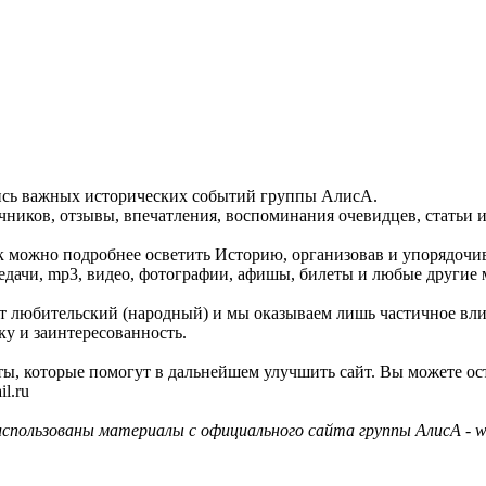
пись важных исторических событий группы АлисА.
ников, отзывы, впечатления, воспоминания очевидцев, статьи и
как можно подробнее осветить Историю, организовав и упорядочи
едачи, mp3, видео, фотографии, афишы, билеты и любые другие 
айт любительский (народный) и мы оказываем лишь частичное вл
ку и заинтересованность.
ы, которые помогут в дальнейшем улучшить сайт. Вы можете ос
l.ru
использованы материалы с официального сайта группы АлисА - ww