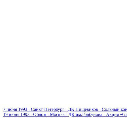
7 июня 1993 - Санкт-Петербург - ДК Пищевиков - Сольный ко
19 июня 1993 - Облом - Москва - ДК им.Горбунова - Акция «G