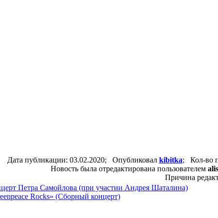
Дата публикации: 03.02.2020; Опубликовал
kibitka
; Кол-во 
Новость была отредактирована пользователем
ali
Причина редакт
нцерт Петра Самойлова (при участии Андрея Шаталина)
reenpeace Rocks» (Сборный концерт)