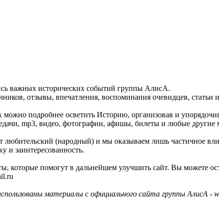
пись важных исторических событий группы АлисА.
ников, отзывы, впечатления, воспоминания очевидцев, статьи и
как можно подробнее осветить Историю, организовав и упорядочи
едачи, mp3, видео, фотографии, афишы, билеты и любые другие 
айт любительский (народный) и мы оказываем лишь частичное вл
ку и заинтересованность.
ы, которые помогут в дальнейшем улучшить сайт. Вы можете ос
l.ru
использованы материалы с официального сайта группы АлисА - ww