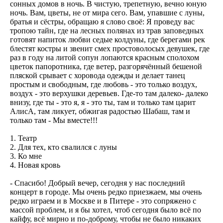
сонных домов в ночь. В чистую, трепетную, вечно юную
ночь. Вам, цветы, не от мира сего. Вам, упавшие с луны,
братья и сёстры, обращаю я слово своё: Я проведу вас
тропою тайн, где на лесных полянах из трав заповедных
готовят напиток любви седые колдуны, где берегами рек
блестят костры и звенит смех простоволосых девушек, где
раз в году на литой сопун лопаются красным сполохом
цветок папоротника, где ветер, разгорячённый бешеной
пляской срывает с хоровода одежды и делает танец
простым и свободным, где любовь - это только воздух,
воздух - это верхушки деревьев. Где-то там далеко- далеко
внизу, где ты - это я, я - это ты, там и только там царит
АлисА, там ликует, обжигая радостью Шабаш, там и
только там - Мы вместе!!!
1. Театр
2. Для тех, кто свалился с луны
3. Ко мне
4. Новая кровь
- Спасибо! Добрый вечер, сегодня у нас последний
концерт в городе. Мы очень редко приезжаем, мы очень
редко играем и в Москве и в Питере - это сопряжено с
массой проблем, и я бы хотел, чтоб сегодня было всё по
кайфу, всё мирно и по-доброму, чтобы не было никаких