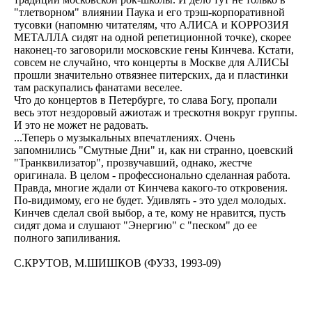
"тлетворном" влиянии Паука и его трэш-корпоративной
тусовки (напомню читателям, что АЛИСА и КОРРОЗИЯ
МЕТАЛЛА сидят на одной репетиционной точке), скорее
наконец-то заговорили московские гены Кинчева. Кстати,
совсем не случайно, что концерты в Москве для АЛИСЫ
прошли значительно отвязнее питерских, да и пластинки
там раскупались фанатами веселее.
Что до концертов в Петербурге, то слава Богу, пропали
весь этот нездоровый ажиотаж и трескотня вокруг группы.
И это не может не радовать.
...Теперь о музыкальных впечатлениях. Очень
запомнились "Смутные Дни" и, как ни странно, цоевский
"Транквилизатор", прозвучавший, однако, жестче
оригинала. В целом - профессионально сделанная работа.
Правда, многие ждали от Кинчева какого-то откровения.
По-видимому, его не будет. Удивлять - это удел молодых.
Кинчев сделал свой выбор, а те, кому не нравится, пусть
сидят дома и слушают "Энергию" с "песком" до ее
полного запиливания.
С.КРУТОВ, М.ШИШКОВ (ФУЗЗ, 1993-09)