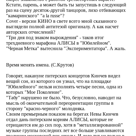
Кстати, парень, а может быть ты запустишь в следующий
раз на сцену десяток-другой танцоров, лихо отбивающих
"камаринского" "a la russe"?
Cover - версии КИНО в свете всего мной сказанного
выглядели полной антитезой оригиналу. А как насчет
авторских отчислений?
"Три дня под знаком вырождения" - таков итог
трехдневного марафона АЛИСЫ в "Юбилейном".
"Черная Метка" вытеснила "Экспериментатора". А жаль.
Время менять имена. (С.Крутов)
Говорят, накануне питерских концертов Кинчев видел
вещий сон, из которого он узнал, что на площадке
"Юбилейного" нельзя исполнять четыре песни, одна из
которых "Мое Поколение".
"Табу" нарушено не было. Что, безусловно, наводит на
мысль об окончательной переориентации группы в
сторону "красно-черного" молодняка.
Своим премьерным показом на берегах Невы Кинчев
отдал дань питерским корням АЛИСЫ, которые не
отрицаются им до сих пор, хотя в "металлизированной"
музыке группы последних лет все больше улавливаются
традиции московской рок-школы. И дело тут не только в