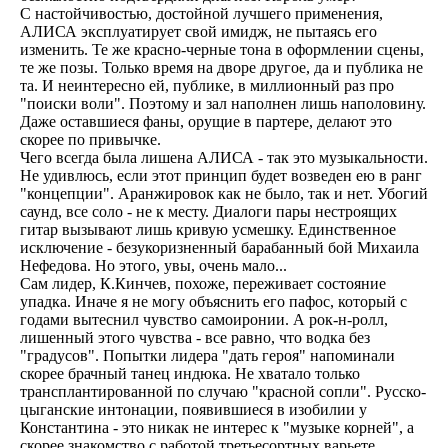
С настойчивостью, достойной лучшего применения,
АЛИСА эксплуатирует свой имидж, не пытаясь его
изменить. Те же красно-черные тона в оформлении сцены,
те же позы. Только время на дворе другое, да и публика не
та. И неинтересно ей, публике, в миллионный раз про
"поиски воли". Поэтому и зал наполнен лишь наполовину.
Даже оставшиеся фаны, орущие в партере, делают это
скорее по привычке.
Чего всегда была лишена АЛИСА - так это музыкальности.
Не удивлюсь, если этот принцип будет возведен ею в ранг
"концепции". Аранжировок как не было, так и нет. Убогий
саунд, все соло - не к месту. Диалоги пары нестроящих
гитар вызывают лишь кривую усмешку. Единственное
исключение - безукоризненный барабанный бой Михаила
Нефедова. Но этого, увы, очень мало...
Сам лидер, К.Кинчев, похоже, переживает состояние
упадка. Иначе я не могу объяснить его пафос, который с
годами вытеснил чувство самоиронии. А рок-н-ролл,
лишенный этого чувства - все равно, что водка без
"градусов". Попытки лидера "дать героя" напоминали
скорее брачный танец индюка. Не хватало только
трансплантированной по случаю "красной сопли". Русско-
цыганские интонации, появившиеся в изобилии у
Константина - это никак не интерес к "музыке корней", а
скорее знакомство с работой третьесортных варьете.