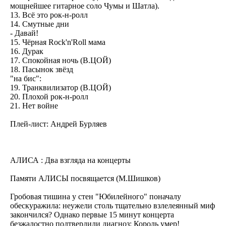
мощнейшее гитарное соло Чумы и Шатла).
13. Всё это рок-н-ролл
14. Смутные дни
- Давай!
15. Чёрная Rock'n'Roll мама
16. Дурак
17. Спокойная ночь (В.ЦОЙ)
18. Пасынок звёзд
"на бис":
19. Транквилизатор (В.ЦОЙ)
20. Плохой рок-н-ролл
21. Нет войне
Плей-лист: Андрей Бурляев
АЛИСА : Два взгляда на концерты
Памяти АЛИСЫ посвящается (М.Шишков)
Гробовая тишина у стен "Юбилейного" поначалу
обескуражила: неужели столь тщательно взлелеянный миф
закончился? Однако первые 15 минут концерта
безжалостно подтвердили диагноз: Король умер!