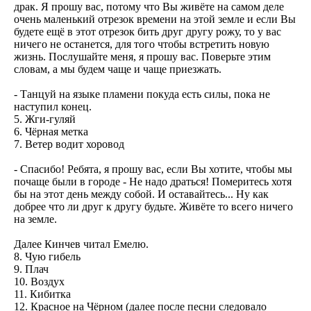
драк. Я прошу вас, потому что Вы живёте на самом деле
очень маленький отрезок времени на этой земле и если Вы
будете ещё в этот отрезок бить друг другу рожу, то у вас
ничего не останется, для того чтобы встретить новую
жизнь. Послушайте меня, я прошу вас. Поверьте этим
словам, а мы будем чаще и чаще приезжать.
- Танцуй на языке пламени покуда есть силы, пока не
наступил конец.
5. Жги-гуляй
6. Чёрная метка
7. Ветер водит хоровод
- Спасибо! Ребята, я прошу вас, если Вы хотите, чтобы мы
почаще были в городе - Не надо драться! Померитесь хотя
бы на этот день между собой. И оставайтесь... Ну как
добрее что ли друг к другу будьте. Живёте то всего ничего
на земле.
Далее Кинчев читал Емелю.
8. Чую гибель
9. Плач
10. Воздух
11. Кибитка
12. Красное на Чёрном (далее после песни следовало