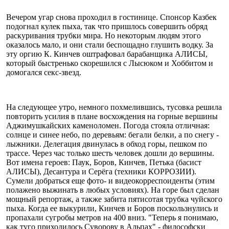
Вечером угар снова проходил в гостинице. Спонсор Казбек
подогнал кулек пыха, так что пришлось совершить обряд
раскуривания трубки мира. Но некоторым людям этого
оказалось мало, и они стали беспощадно глушить водку. За
эту оргию К. Кинчев оштрафовал барабанщика АЛИСЫ,
который быстренько скорешился с Лысюком и Хоббитом и
домогался секс-звезд.
На следующее утро, немного похмелившись, тусовка решила
повторить усилия в плане восхождения на горные вершины
Аджимушкайских каменоломен. Погода стояла отличная:
солнце и синее небо, по деревьям: бегали белки, а по снегу -
лыжники. Делегация двинулась в обход горы, пешком по
трассе. Через час только шесть человек дошли до вершины.
Вот имена героев: Паук, Боров, Кинчев, Петька (басист
АЛИСЫ), Десантура и Серёга (техники КОРРОЗИИ).
Сумели добраться еще фото- и видеокорреспоиденты (этим
полажено выжинать в любых условиях). На горе был сделан
мощный репортаж, а также забита пятисотая трубка чуйского
пыха. Когда ее выкурили, Кинчев и Боров поскользнулись и
пропахали сугробы метров на 400 вниз. "Теперь я понимаю,
как туго приходилось Суворову в Альпах" - философски