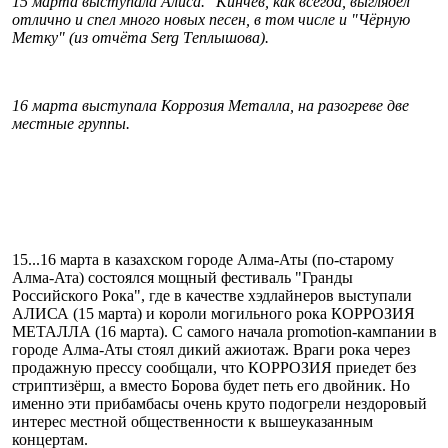
15 марта выступала Алиса. "Кинчев, как всегда, выглядел
отлично и спел много новых песен, в том числе и "Чёрную
Метку" (из отчёта Serg Τеплышова).
16 марта выступала Коррозия Металла, на разогреве две
местные группы.
15...16 марта в казахском городе Алма-Аты (по-старому
Алма-Ата) состоялся мощный фестиваль "Гранды
Российского Рока", где в качестве хэдлайнеров выступали
АЛИСА (15 марта) и короли могильного рока КОРРОЗИЯ
МЕТАЛЛА (16 марта). С самого начала promotion-кампании в
городе Алма-Аты стоял дикий ажиотаж. Враги рока через
продажную прессу сообщали, что КОРРОЗИЯ приедет без
стриптизёрш, а вместо Борова будет петь его двойник. Но
именно эти прибамбасы очень круто подогрели нездоровый
интерес местной общественности к вышеуказанным
концертам.