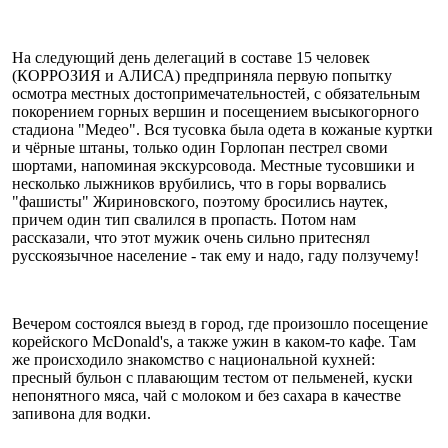
На следующий день делегаций в составе 15 человек
(КОРРОЗИЯ и АЛИСА) предприняла первую попытку
осмотра местных достопримечательностей, с обязательным
покорением горных вершин и посещением высыкогорного
стадиона "Медео". Вся тусовка была одета в кожаные куртки
и чёрные штаны, только один Горлопан пестрел своми
шортами, напоминая экскурсовода. Местные тусовшики и
несколько лыжников врубились, что в горы ворвались
"фашисты" Жириновского, поэтому бросились наутек,
причем один тип свалился в пропасть. Потом нам
рассказали, что этот мужик очень сильно притеснял
русскоязычное население - так ему и надо, гаду ползучему!
Вечером состоялся выезд в город, где произошло посещение
корейского McDonald's, а также ужин в каком-то кафе. Там
же происходило знакомство с национальной кухней:
пресный бульон с плавающим тестом от пельменей, куски
непонятного мяса, чай с молоком и без сахара в качестве
запивона для водки.