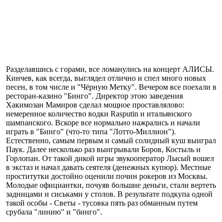
Разделавшись с горами, все ломанулись на концерт АЛИСЫ.
Кинчев, как всегда, выглядел отлично и спел много новых
песен, в том числе и "Чёрную Метку". Вечером все поехали в
ресторан-казино "Бинго". Директор этою заведения
Хакимозан Мамиров сделал мощное проставлялово:
немеренное количество водки Rasputin и итальянского
шампанского. Вскоре все нормально нажрались и начали
играть в "Бинго" (что-то типа "Лотто-Миллион").
Естественно, самым первым и самый солидный куш выиграл
Паук. Далее несколько раз выигрывали Боров, Костыль и
Горлопан. От такой дикой игры звукооператор Лысый вошел
в экстаз и начал давать сеятеля (денежных купюр). Местные
проститутки достойно оценили почин рокеров из Москвы.
Молодые официантки, почуяв большие деньги, стали вертеть
задницами и сиськами у столов. В результате подкупа одной
такой особы - Светы - тусовка пять раз обманным путем
срубала "линию" и "бинго".