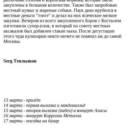
закуплены в большом количестве. Также был запробован
местный кумыс и жареные собаки. Паук дико врубился в
местные деньги "тэнге" и делал на них всяческие мелкие
закупки. Вечером из всего закупленного Боров с Костылем
изготовили супер-плов, в который по совету местных
аксакалов был добавлен стакан пыха. После дегустации
этого чуда кулинарии никто ничего не помнил аж до самой
Москвы.
Serg Τеплышов
13 марта - прилёт
14 марта - первая вылазка и макдоналльд
15 марта - вторая вылазка (видео) и концерт Алисы
16 марта - концерт Коррозии Металла
17 марта - поездка на базар