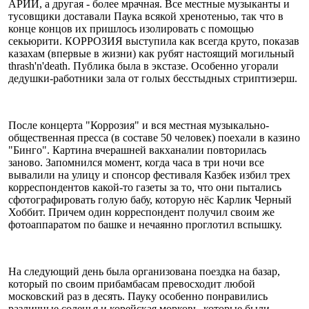
АРИИ, а другая - более мрачная. Все местные музыканты и
тусовщики доставали Паука всякой хренотенью, так что в
конце концов их пришлось изолировать с помощью
секьюрити. КОРРОЗИЯ выступила как всегда круто, показав
казахам (впервые в жизни) как рубят настоящий могильный
thrash'n'death. Публика была в экстазе. Особенно угорали
дедушки-работники зала от голых бесстыдных стриптизерш.
После концерта "Коррозия" и вся местная музыкально-
общественная пресса (в составе 50 человек) поехали в казино
"Бинго". Картина вчерашней вакханалии повторилась
заново. Запомнился момент, когда часа в три ночи все
вывалили на улицу и спонсор фестиваля Казбек избил трех
корреспондентов какой-то газеты за то, что они пытались
сфотографировать голую бабу, которую нёс Карлик Черный
Хоббит. Причем один корреспондент получил своим же
фотоаппаратом по башке и нечаянно проглотил вспышку.
На следующий день была организована поездка на базар,
который по своим прибамбасам превосходит любой
московский раз в десять. Пауку особенно понравились
различные соленья и корейская морковь, которые были