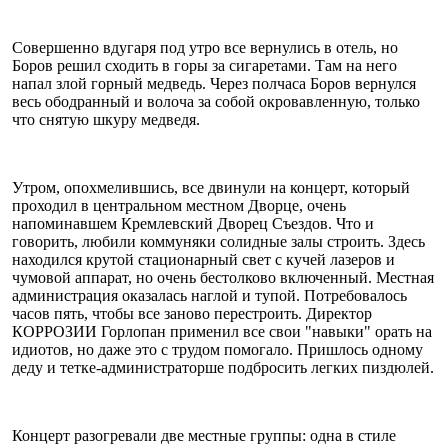
Совершенно вдугаря под утро все вернулись в отель, но
Боров решил сходить в горы за сигаретами. Там на него
напал злой горный медведь. Через полчаса Боров вернулся
весь ободранный и волоча за собой окровавленную, только
что снятую шкуру медведя.
Утром, опохмелившись, все двинули на концерт, который
проходил в центральном местном Дворце, очень
напоминавшем Кремлевский Дворец Съездов. Что и
говорить, любили коммуняки солидные залы строить. Здесь
находился крутой стационарный свет с кучей лазеров и
чумовой аппарат, но очень бестолково включенный. Местная
администрация оказалась наглой и тупой. Потребовалось
часов пять, чтобы все заново перестроить. Директор
КОРРОЗИИ Горлопан применил все свои "навыки" орать на
идиотов, но даже это с трудом помогало. Пришлось одному
деду и тетке-администраторше подбросить легких пиздюлей.
Концерт разогревали две местные группы: одна в стиле