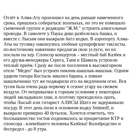
Отлёт в Алма-Ату произошел на день раньше намеченного
срока, пришлось собираться: впопыхах, но это не помешало
съемочной группе и редакции "Ж.М." устроить алкогольные
проводы. В самолете у Паука дико разболелась башка, и
вместе с Лысым они выжрали батл водки. В аэропорту Алма-
Аты на тусовку накинулись злобные цунарефские таксисты,
по-восточному навязчиво предлагая свои услуги, но их
послали на хер. Спонсор концертов – местный бай Казбек и
его друзья-менеджеры Серега, Таня и Шамиль устроили
теплый приём. Сразу же после поселения в высокогорном
отеле "Медео" был устроен пикник-шашлык-машлык. Одним
ударом топора Костыль завалил барана, а ловкие
шашлычники тут же поджарили его на медленном огне. Вся
тусня бьла очень рада первому в сезоне угару на свежем
воздухе. От непривычки к горным условиям у некоторых
людей закладывало уши, и поэтому приходилось орать,
чтобы Лысый или гитарист АЛИСЫ Шатл не задерживали
посуду. В этот день пили в основном водку Smimoff, и
выжрали примерно 40 бутылок. Хочется отметить, что
болльшиинство тостов поднималось за процветание КТР и
спонсора - клевейшего человека Казбека! Колобродство и
беспредел - до 8 утра.