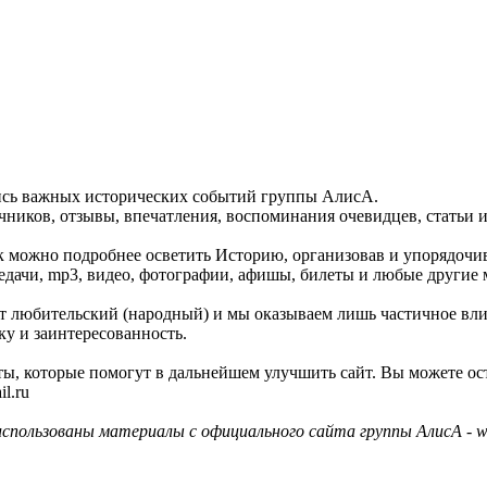
пись важных исторических событий группы АлисА.
ников, отзывы, впечатления, воспоминания очевидцев, статьи и
как можно подробнее осветить Историю, организовав и упорядочи
едачи, mp3, видео, фотографии, афишы, билеты и любые другие 
айт любительский (народный) и мы оказываем лишь частичное вл
ку и заинтересованность.
ы, которые помогут в дальнейшем улучшить сайт. Вы можете ос
l.ru
использованы материалы с официального сайта группы АлисА - ww