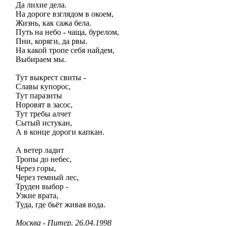
Да лихие дела.
На дороге взглядом в окоем,
Жизнь, как сажа бела.
Путь на небо - чаща, бурелом,
Пни, коряги, да рвы.
На какой тропе себя найдем,
Выбираем мы.
Тут выкрест свиты -
Славы купорос,
Тут паразиты
Норовят в засос,
Тут требы алчет
Сытый истукан,
А в конце дороги капкан.
А ветер ладит
Тропы до небес,
Через горы,
Через темный лес,
Труден выбор -
Узкие врата,
Туда, где бьёт живая вода.
Москва - Питер. 26.04.1998