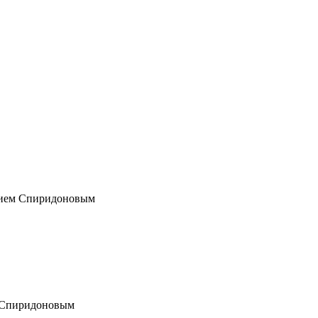
Юрием Спиридоновым
м Спиридоновым