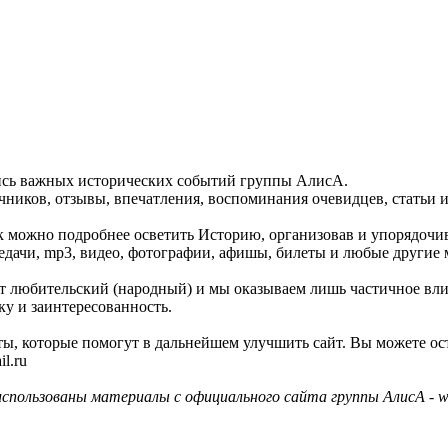
пись важных исторических событий группы АлисА.
ников, отзывы, впечатления, воспоминания очевидцев, статьи и
как можно подробнее осветить Историю, организовав и упорядочи
едачи, mp3, видео, фотографии, афишы, билеты и любые другие 
айт любительский (народный) и мы оказываем лишь частичное вл
ку и заинтересованность.
ы, которые помогут в дальнейшем улучшить сайт. Вы можете ос
l.ru
использованы материалы с официального сайта группы АлисА - ww