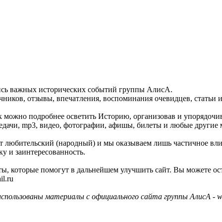
пись важных исторических событий группы АлисА.
ников, отзывы, впечатления, воспоминания очевидцев, статьи и
как можно подробнее осветить Историю, организовав и упорядочи
едачи, mp3, видео, фотографии, афишы, билеты и любые другие 
айт любительский (народный) и мы оказываем лишь частичное вл
ку и заинтересованность.
ы, которые помогут в дальнейшем улучшить сайт. Вы можете ос
l.ru
использованы материалы с официального сайта группы АлисА - ww