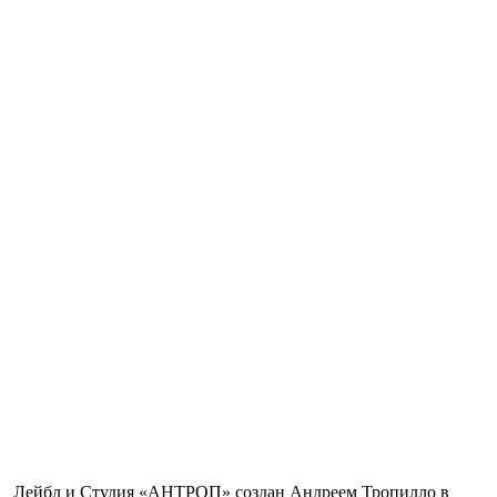
Лейбл и Студия «АНТРОП» создан Андреем Тропилло в