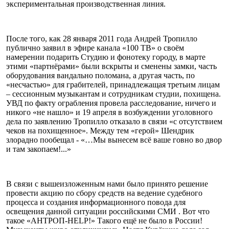
экспериментальная производственная линия.
После того, как 28 января 2011 года Андрей Тропилло
публично заявил в эфире канала «100 TB» о своём
намерении подарить Студию и фонотеку городу, в марте
этими «партнёрами» были вскрыты и сменены замки, часть
оборудования вандально поломана, а другая часть, по
«несчастью» для грабителей, принадлежащая третьим лицам
– сессионным музыкантам и сотрудникам студии, похищена.
УВД по факту ограбления провела расследование, ничего и
никого «не нашло» и 19 апреля в возбуждении уголовного
дела по заявлению Тропилло отказало в связи «с отсутствием
чеков на похищенное». Между тем «герой» Шендрик
злорадно пообещал - «…Мы вынесем всё ваше говно во двор
и там закопаем!...»
В связи с вышеизложенным нами было принято решение
провести акцию по сбору средств на ведение судебного
процесса и создания информационного повода для
освещения данной ситуации российскими СМИ . Вот что
такое «АНТРОП-HELP!» Такого ещё не было в России!