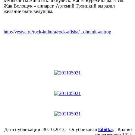
Музыканты живо откликнулись. Настя Курёхина дала зал.
Жак Волощук – аппарат. Артемий Троицкий выразил
желание быть ведущим.
http://vestya.ru/rock-kultura/rock-afisha/...ohraniti-antrop
Дата публикации: 30.10.2013; Опубликовал
kibitka
; Кол-во
просмотров: 1814