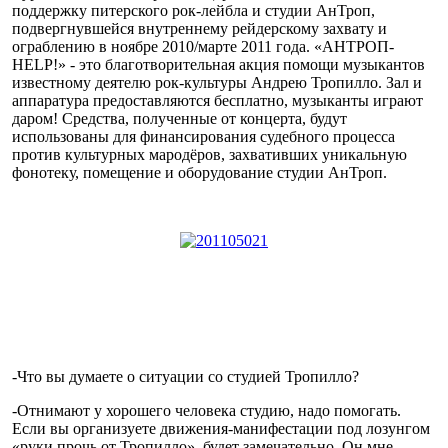
поддержку питерского рок-лейбла и студии АнТроп,
подвергнувшейся внутреннему рейдерскому захвату и
ограблению в ноябре 2010/марте 2011 года. «АНТРОП-
HELP!» - это благотворительная акция помощи музыкантов
известному деятелю рок-культуры Андрею Тропилло. Зал и
аппаратура предоставляются бесплатно, музыканты играют
даром! Средства, полученные от концерта, будут
использованы для финансирования судебного процесса
против культурных мародёров, захвативших уникальную
фонотеку, помещение и оборудование студии АнТроп.
-Что вы думаете о ситуации со студией Тропилло?
-Отнимают у хорошего человека студию, надо помогать.
Если вы организуете движения-манифестации под лозунгом
«руки прочь от Тропилло», будет замечательно. Он мне