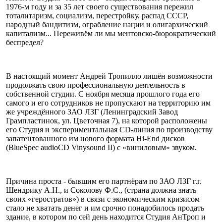
1976-м году и за 35 лет своего существования пережил
тоталитаризм, социализм, перестройку, распад СССР,
народный бандитизм, ограбление нации и олигархический
капитализм... Переживём ли мы ментовско-бюрократический
беспредел?
В настоящий момент Андрей Тропилло лишён возможности
продолжать свою профессиональную деятельность в
собственной студии. С ноября месяца прошлого года его
самого и его сотрудников не пропускают на территорию им
же учреждённого ЗАО ЛЗГ (Ленинградский Завод
Грампластинок, ул. Цветочная 7), на которой расположены
его Студия и экспериментальная CD-линия по производству
запатентованного им нового формата Hi-End дисков
(BlueSpec audioСD Vinysound II) с «виниловым» звуком.
Причина проста - бывшим его партнёрам по ЗАО ЛЗГ г.г.
Шендрику А.Н., и Соколову Ф.С., (страна должна знать
своих «геростратов») в связи с экономическим кризисом
стало не хватать денег и им срочно понадобилось продать
здание, в котором по сей день находится Студия АнТроп и