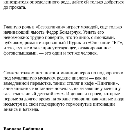
кинозрителя определенного рода, дайте ей только добраться
до проката.
Главную роль в «Безразличии» играет молодой, еще только
начинающий лысеть Федор Бондарчук. Узнать его
невозможно: трудно поверить, что то лицо, с ямочками,
чубчиком, романтизированный Шурик из «Операции "Ы"»,
и это, тут же в зале присутствующее, отлакированное
фотовспышками, — это один и тот же человек.
Сюжета толком нет: погони милиционеров по подворотням
под мультяшную музычку, редкие диалоги — как на
замедленной перемотке, танцы стиляг в кафе «Пингвин»,
анимационные вставные новеллы, вызывавшие у меня и у
зала счастливый детский смех. И диалоги героев, которые
первые за долгое время на экране говорили как живые люди,
несмотря на свои подчеркнуто тормознутые интонации
Бивиса и Батхеда.
Варвара Бабицкая