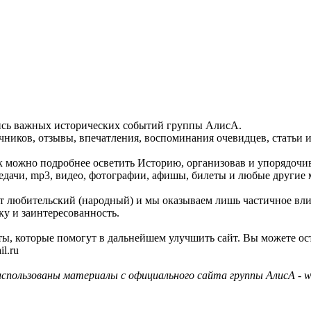
пись важных исторических событий группы АлисА.
ников, отзывы, впечатления, воспоминания очевидцев, статьи и
как можно подробнее осветить Историю, организовав и упорядочи
едачи, mp3, видео, фотографии, афишы, билеты и любые другие 
айт любительский (народный) и мы оказываем лишь частичное вл
ку и заинтересованность.
ы, которые помогут в дальнейшем улучшить сайт. Вы можете ос
l.ru
использованы материалы с официального сайта группы АлисА - ww