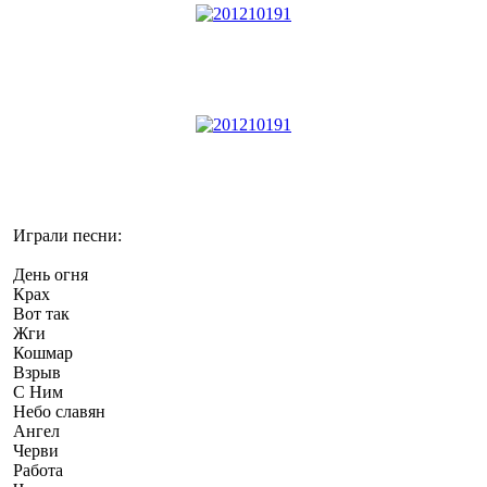
Играли песни:
День огня
Крах
Вот так
Жги
Кошмар
Взрыв
С Ним
Небо славян
Ангел
Черви
Работа