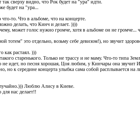
так сверху видно, что Рок будет на "ура" идти.
е будет на "ура...
 что-то. Что в альбоме, что на концерте.
жно делать, что Кинч и делает. ))))
ему, может голос нужно громче, хотя в альбоме он не громче... 
- мой тотем" это отдельно, возьму себе девизом!), но звучит здор
 как растаял. )))
акого старенького. Только не трассу и не маму. Что-то типа Зем
то не идет, но песня хорошая, Цоя любим, у Кинчары она звучит
но, но к середине концерта улыбка сама собой расплывается на ли
случайно.))) Люблю Алису в Киеве.
 для нас делает!!