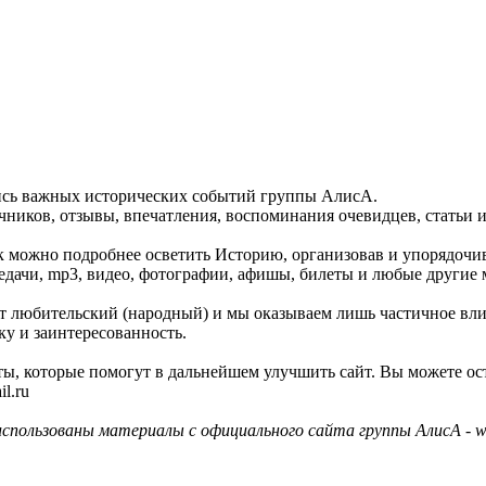
пись важных исторических событий группы АлисА.
ников, отзывы, впечатления, воспоминания очевидцев, статьи и
как можно подробнее осветить Историю, организовав и упорядочи
едачи, mp3, видео, фотографии, афишы, билеты и любые другие 
айт любительский (народный) и мы оказываем лишь частичное вл
ку и заинтересованность.
ы, которые помогут в дальнейшем улучшить сайт. Вы можете ос
l.ru
использованы материалы с официального сайта группы АлисА - ww