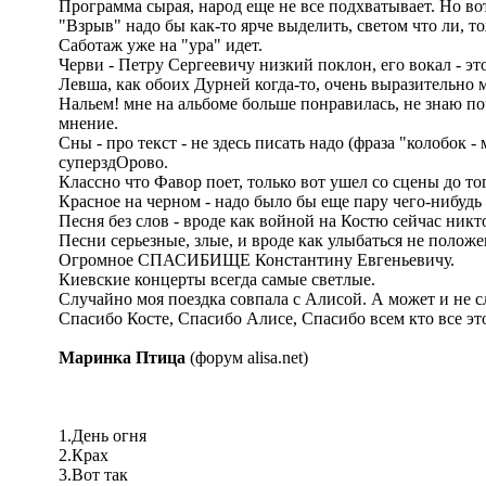
Программа сырая, народ еще не все подхватывает. Но вот 
"Взрыв" надо бы как-то ярче выделить, светом что ли, тож
Саботаж уже на "ура" идет.
Черви - Петру Сергеевичу низкий поклон, его вокал - это
Левша, как обоих Дурней когда-то, очень выразительно мо
Нальем! мне на альбоме больше понравилась, не знаю поч
мнение.
Сны - про текст - не здесь писать надо (фраза "колобок 
суперздОрово.
Классно что Фавор поет, только вот ушел со сцены до того
Красное на черном - надо было бы еще пару чего-нибудь т
Песня без слов - вроде как войной на Костю сейчас ник
Песни серьезные, злые, и вроде как улыбаться не положе
Огромное СПАСИБИЩЕ Константину Евгеньевичу.
Киевские концерты всегда самые светлые.
Случайно моя поездка совпала с Алисой. А может и не 
Спасибо Косте, Спасибо Алисе, Спасибо всем кто все это
Маринка Птица
(форум alisa.net)
1.День огня
2.Крах
3.Вот так