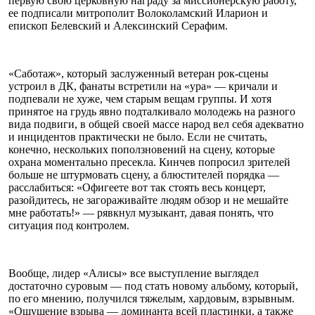
первую свою церковную награду за миссионерскую работу,
ее подписали митрополит Волоколамский Иларион и
епископ Белевский и Алексинский Серафим.
«Саботаж», который заслуженный ветеран рок-сцены
устроил в ДК, фанаты встретили на «ура» — кричали и
подпевали не хуже, чем старым вещам группы. И хотя
принятое на грудь явно подталкивало молодежь на разного
вида подвиги, в общей своей массе народ вел себя адекватно
и инцидентов практически не было. Если не считать,
конечно, нескольких поползновений на сцену, которые
охрана моментально пресекла. Кинчев попросил зрителей
больше не штурмовать сцену, а блюстителей порядка —
расслабиться: «Офигеете вот так стоять весь концерт,
разойдитесь, не загораживайте людям обзор и не мешайте
мне работать!» — рявкнул музыкант, давая понять, что
ситуация под контролем.
Вообще, лидер «Алисы» все выступление выглядел
достаточно суровым — под стать новому альбому, который,
по его мнению, получился тяжелым, хардовым, взрывным.
«Ощущение взрыва — доминанта всей пластинки, а также