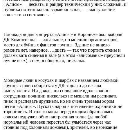
«Алисы» — дескать, и райдер технический у них сложный, и
публика потенциально взрывоопасная, — выступление
коллектива состоялось.
Площадкой для концерта «Алисы» в Воронеже был выбран
ДК Коминтерна — идеальное, по мнению организаторов,
место для буйных фанатов группы. Здание не видело
ремонта лет, наверное, …дцать — так что портить стены и
доламывать сиденья в зале (а в этом «алисоманы» преуспели
лучше всех) в нем, в общем-то, не жалко.
Молодые люди в косухах и шарфах с названием любимой
группы стали собираться у ДК задолго до начала
выступления. Ни дождь, ни сновавшие вдоль колонн
сотрудники полиции нисколько не мешали им распивать
пиво и распевать дружным, но не очень трезвым хором
песни «Алисы». Пускать народ в помещение охранники не
торопились. И только когда перед входом образовалась
совсем недружелюбно настроенная толпа (да любой
нормальный человек перестал бы улыбаться через час
стояния под холодным дождем!), зрителей, во избежание