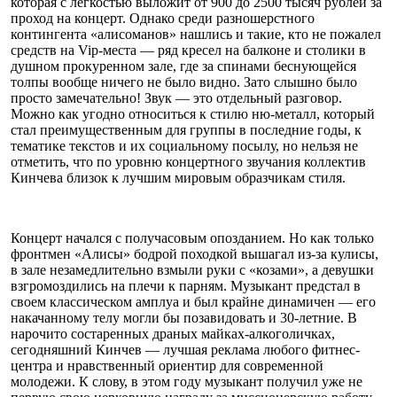
которая с легкостью выложит от 900 до 2500 тысяч рублей за
проход на концерт. Однако среди разношерстного
контингента «алисоманов» нашлись и такие, кто не пожалел
средств на Vip-места — ряд кресел на балконе и столики в
душном прокуренном зале, где за спинами беснующейся
толпы вообще ничего не было видно. Зато слышно было
просто замечательно! Звук — это отдельный разговор.
Можно как угодно относиться к стилю ню-металл, который
стал преимущественным для группы в последние годы, к
тематике текстов и их социальному посылу, но нельзя не
отметить, что по уровню концертного звучания коллектив
Кинчева близок к лучшим мировым образчикам стиля.
Концерт начался с получасовым опозданием. Но как только
фронтмен «Алисы» бодрой походкой вышагал из-за кулисы,
в зале незамедлительно взмыли руки с «козами», а девушки
взгромоздились на плечи к парням. Музыкант предстал в
своем классическом амплуа и был крайне динамичен — его
накачанному телу могли бы позавидовать и 30‑летние. В
нарочито состаренных драных майках-алкоголичках,
сегодняшний Кинчев — лучшая реклама любого фитнес-
центра и нравственный ориентир для современной
молодежи. К слову, в этом году музыкант получил уже не