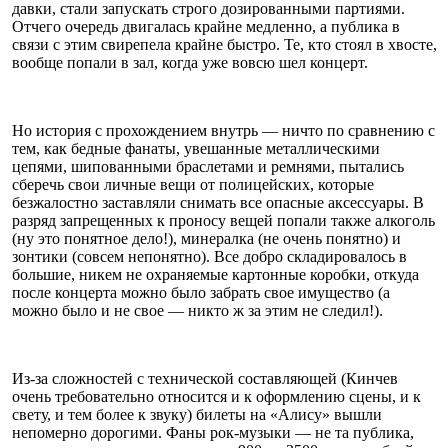
давки, стали запускать строго дозированными партиями.
Отчего очередь двигалась крайне медленно, а публика в
связи с этим свирепела крайне быстро. Те, кто стоял в хвосте,
вообще попали в зал, когда уже вовсю шел концерт.
Но история с прохождением внутрь — ничто по сравнению с
тем, как бедные фанаты, увешанные металлическими
цепями, шипованными браслетами и ремнями, пытались
сберечь свои личные вещи от полицейских, которые
безжалостно заставляли снимать все опасные аксессуары. В
разряд запрещенных к проносу вещей попали также алкоголь
(ну это понятное дело!), минералка (не очень понятно) и
зонтики (совсем непонятно). Все добро складировалось в
большие, никем не охраняемые картонные коробки, откуда
после концерта можно было забрать свое имущество (а
можно было и не свое — никто ж за этим не следил!).
Из-за сложностей с технической составляющей (Кинчев
очень требовательно относится и к оформлению сцены, и к
свету, и тем более к звуку) билеты на «Алису» вышли
непомерно дорогими. Фаны рок-музыки — не та публика,