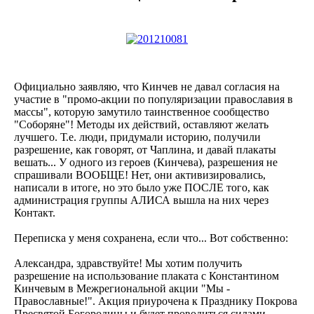
Официально заявляю, что Кинчев не давал согласия на
участие в "промо-акции по популяризации православия в
массы", которую замутило таинственное сообщество
"Соборяне"! Методы их действий, оставляют желать
лучшего. Т.е. люди, придумали историю, получили
разрешение, как говорят, от Чаплина, и давай плакаты
вешать... У одного из героев (Кинчева), разрешения не
спрашивали ВООБЩЕ! Нет, они активизировались,
написали в итоге, но это было уже ПОСЛЕ того, как
администрация группы АЛИСА вышла на них через
Контакт.
Переписка у меня сохранена, если что... Вот собственно:
Александра, здравствуйте! Мы хотим получить
разрешение на использование плаката с Константином
Кинчевым в Межрегиональной акции "Мы -
Православные!". Акция приурочена к Празднику Покрова
Пресвятой Богородицы и будет проводиться силами