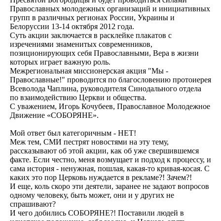
Православных молодежных организаций и инициативных
групп в различных регионах России, Украины и
Белоруссии 13-14 октября 2012 года.
Суть акции заключается в расклейке плакатов с
изречениями знаменитых современников,
позиционирующих себя Православными, Вера в жизни
которых играет важную роль.
Межрегиональная миссионерская акция "Мы -
Православные!" проводится по благословению протоиерея
Всеволода Чаплина, руководителя Синодального отдела
по взаимодействию Церкви и общества.
С уважением, Игорь Кочубеев, Православное Молодежное
Движение «СОБОРЯНЕ».
Мой ответ был категоричным - НЕТ!
Меж тем, СМИ пестрят новостями на эту тему,
рассказывают об этой акции, как об уже свершившемся
факте. Если честно, меня возмущает и подход к процессу, и
сама история - ненужная, пошлая, какая-то кривая-косая. С
каких это пор Церковь нуждается в рекламе?! Зачем?!
И еще, коль скоро эти деятели, заранее не задают вопросов
одному человеку, быть может, они и у других не
спрашивают?
И чего добились СОБОРЯНЕ?! Поставили людей в