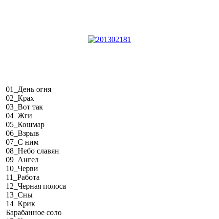
01_День огня
02_Крах
03_Вот так
04_Жги
05_Кошмар
06_Взрыв
07_С ним
08_Небо славян
09_Ангел
10_Черви
11_Работа
12_Черная полоса
13_Сны
14_Крик
Барабанное соло