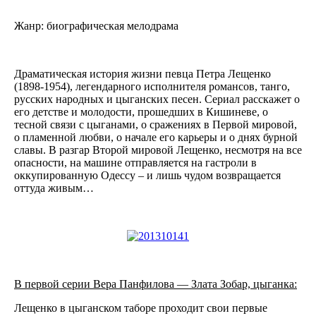
Жанр: биографическая мелодрама
Драматическая история жизни певца Петра Лещенко
(1898-1954), легендарного исполнителя романсов, танго,
русских народных и цыганских песен. Сериал расскажет о
его детстве и молодости, прошедших в Кишиневе, о
тесной связи с цыганами, о сражениях в Первой мировой,
о пламенной любви, о начале его карьеры и о днях бурной
славы. В разгар Второй мировой Лещенко, несмотря на все
опасности, на машине отправляется на гастроли в
оккупированную Одессу – и лишь чудом возвращается
оттуда живым…
В первой серии Вера Панфилова — Злата Зобар, цыганка:
Лещенко в цыганском таборе проходит свои первые