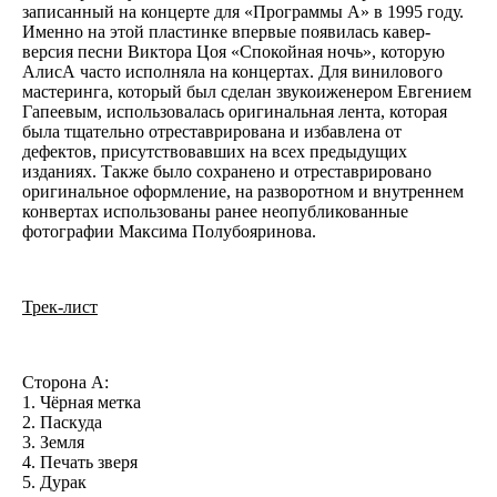
записанный на концерте для «Программы А» в 1995 году.
Именно на этой пластинке впервые появилась кавер-
версия песни Виктора Цоя «Спокойная ночь», которую
АлисА часто исполняла на концертах. Для винилового
мастеринга, который был сделан звукоиженером Евгением
Гапеевым, использовалась оригинальная лента, которая
была тщательно отреставрирована и избавлена от
дефектов, присутствовавших на всех предыдущих
изданиях. Также было сохранено и отреставрировано
оригинальное оформление, на разворотном и внутреннем
конвертах использованы ранее неопубликованные
фотографии Максима Полубояринова.
Трек-лист
Сторона A:
1. Чёрная метка
2. Паскуда
3. Земля
4. Печать зверя
5. Дурак