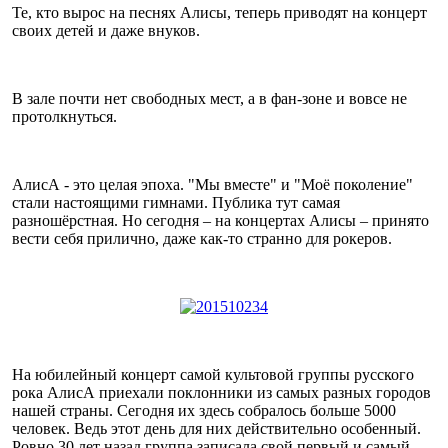
Те, кто вырос на песнях Алисы, теперь приводят на концерт
своих детей и даже внуков.
В зале почти нет свободных мест, а в фан-зоне и вовсе не
протолкнуться.
АлисА - это целая эпоха. "Мы вместе" и "Моё поколение"
стали настоящими гимнами. Публика тут самая
разношёрстная. Но сегодня – на концертах Алисы – принято
вести себя прилично, даже как-то странно для рокеров.
На юбилейный концерт самой культовой группы русского
рока АлисА приехали поклонники из самых разных городов
нашей страны. Сегодня их здесь собралось больше 5000
человек. Ведь этот день для них действительно особенный.
Ровно 30 лет назад группа записала свой первый и самый