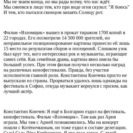
Мы не знаем конца, но мы рады всему, что нас ждёт.
Мы смеемся в лицо тем, кто при виде огня скулил: "Я боюсь"
И тем, кто пытался свинцом запаять Солнцу рот.
Фильм «Взломщик» вышел в прокат тиражом 1700 копий в
22 городах. Его посмотрели 14 500 000 зрителей, но
неправильное позиционирование картины принесло ей лишь
15 место по результатам сборов и посещений. Слишком узок
был круг тех, кого интересовал рок и музыканты, играющие
самих себя. Как семейная драма, картина явно имела бы
больший успех. При этом фильм получил несколько наград
на различных кинофестивалях. Правда, без участия
исполнителя главной роли. Константина Кинчева просто не
выпускали из страны. Прорваться удалось лишь однажды на
фестиваль в Софии, откуда музыкант вернулся с призом, как
лучший актёр.
Константин Кинчев: Я ещё в Болгарию ездил на фестиваль,
кинофестиваль. Фильм «Взломщик». Там как раз Ария
играла. Мы там с Арией познакомились. Мы на концерт
пошли с Котёночкиным, он тоже ездил в составе делегации.
Сын! Сын Лёха Котёночкин. Я его знал давно. С дядей