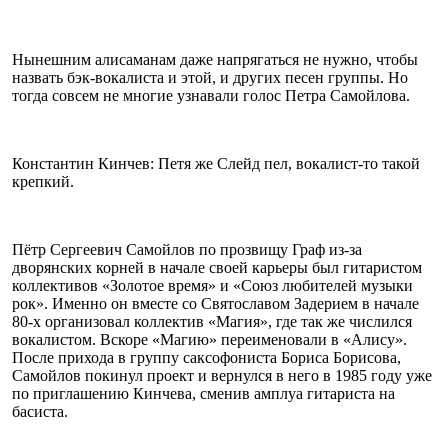
Нынешним алисаманам даже напрягаться не нужно, чтобы
назвать бэк-вокалиста и этой, и других песен группы. Но
тогда совсем не многие узнавали голос Петра Самойлова.
Константин Кинчев: Петя же Слейд пел, вокалист-то такой
крепкий.
Пётр Сергеевич Самойлов по прозвищу Граф из-за
дворянских корней в начале своей карьеры был гитаристом
коллективов «Золотое время» и «Союз любителей музыки
рок». Именно он вместе со Святославом Задерием в начале
80-х организовал коллектив «Магия», где так же числился
вокалистом. Вскоре «Магию» переименовали в «Алису».
После прихода в группу саксофониста Бориса Борисова,
Самойлов покинул проект и вернулся в него в 1985 году уже
по приглашению Кинчева, сменив амплуа гитариста на
басиста.