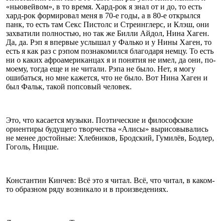
«ньювейвом», в то время. Хард-рок я знал от и до, то есть
хард-рок формировал меня в 70-е годы, а в 80-e открылся
панк, то есть там Секс Пистолс и Стреинглерс, и Клэш, они
захватили полностью, но так же Билли Айдол, Нина Хаген.
Да, да. Рэп я впервые услышал у Фалько и у Нины Хаген, то
есть я как раз с рэпом познакомился благодаря немцу. То есть
ни о каких афроамериканцах я и понятия не имел, да они, по-
моему, тогда еще и не читали. Рэпа не было. Нет, я могу
ошибаться, но мне кажется, что не было. Вот Нина Хаген и
был Фальк, такой попсовый человек.
Это, что касается музыки. Поэтические и философские
ориентиры будущего творчества «Алисы» вырисовывались
не менее достойные: Хлебников, Бродский, Гумилёв, Бодлер,
Гоголь, Ницше.
Константин Кинчев: Всё это я читал. Всё, что читал, в каком-
то образном ряду возникало и в произведениях.