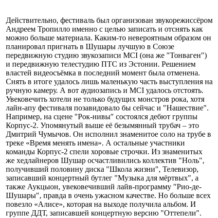
Действительно, фестиваль был организован звукорежиссёром
Андреем Тропилло именно с целью записать и отснять как
можно больше материала. Каким-то невероятным образом он
планировал пригнать в Шушары лучшую в Союзе
передвижную студию звукозаписи MCI (она же "Тонваген")
и передвижную телестудию ПТС из Эстонии. Решением
властей видеосъёмка в последний момент была отменена.
Снять в итоге удалось лишь маленькую часть выступления на
ручную камеру. А вот аудиозапись и MCI удалось отстоять.
Увековечить хотели не только будущих монстров рока, хотя
лайн-апу фестиваля позавидовало бы сейчас и "Нашествие".
Например, на сцене "Рок-нивы" состоялся дебют группы
Корпус-2. Упомянутый выше её безымянный трубач – это
Дмитрий Чумычов. Он исполнил знаменитое соло на трубе в
треке «Время менять имена». А остальные участники
команды Корпус-2 спели хоровые строчки. Из знаменитых
же хедлайнеров Шушар осчастливились коллектив "Ноль",
получивший половину диска "Школа жизни", Телевизор,
записавший концертный бутлег "Музыка для мёртвых", а
также Аукцыон, увековечивший лайв-программу "Рио-де-
Шушары", правда в очень ужасном качестве. Но больше всех
повезло «Алисе», которая на выходе получила альбом. И
группе ДДТ, записавшей концертную версию "Оттепели".