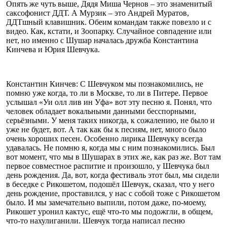
Опять же чуть выше, Дядя Миша Чернов – это знаменитый
саксофонист ДДТ. А Мурзик – это Андрей Муратов,
ДДТшный клавишник. Обеим командам также повезло и с
видео. Как, кстати, и Зоопарку. Случайное совпадение или
нет, но именно с Шушар началась дружба Константина
Кинчева и Юрия Шевчука.
Константин Кинчев: С Шевчуком мы познакомились, не
помню уже когда, то ли в Москве, то ли в Питере. Первое
услышал «Уи олл лив ин Уфа» вот эту песню я. Понял, что
человек обладает вокальными данными бесспорными,
серьёзными. У меня таких никогда, к сожалению, не было и
уже не будет, вот. А так как бы к песням, нет, много было
очень хороших песен. Особенно лирика Шевчуку всегда
удавалась. Не помню я, когда мы с ним познакомились. Был
вот момент, что мы в Шушарах в этих же, как раз же. Вот там
первое совместное распитие и произошло, у Шевчука был
день рождения. Да, вот, когда фестиваль этот был, мы сидели
в беседке с Рикошетом, подошёл Шевчук, сказал, что у него
день рождение, проставился, у нас с собой тоже с Рикошетом
было. И мы замечательно выпили, потом даже, по-моему,
Рикошет уронил кактус, ещё что-то мы подожгли, в общем,
что-то нахулиганили. Шевчук тогда написал песню