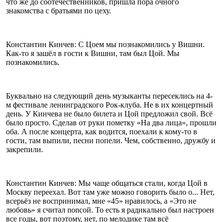
что же до соотечественников, пришла пора очного
знакомства с братьями по цеху.
Константин Кинчев: С Цоем мы познакомились у Вишни.
Как-то я зашёл в гости к Вишни, там был Цой. Мы
познакомились.
Буквально на следующий день музыканты пересеклись на 4-
м фестивале ленинградского Рок-клуба. Не в их концертный
день. У Кинчева не было билета и Цой предложил свой. Всё
было просто. Сделав от руки пометку «На два лица», прошли
оба. А после концерта, как водится, поехали к кому-то в
гости, там выпили, песни попели. Чем, собственно, дружбу и
закрепили.
Константин Кинчев: Мы чаще общаться стали, когда Цой в
Москву переехал. Вот там уже можно говорить было о... Нет,
всерьёз не воспринимал, мне «45» нравилось, а «Это не
любовь» я считал noncoй. То есть я радикально был настроен
все годы, вот поэтому, нет, по мелодике там всё