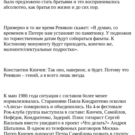
было предложено стать братьями и это воспринималось
абсолютно, как братья по жизни и до сих пор.
Примерно в то же время Ревякин скажет: «Я думаю, со
временем в Питере нам установят по памятнику. У подножия
по торжественным датам будут собираться фанаты. К
Костиному монументу будут приходить, конечно же,
малоинтеллектуальные подростки».
Константин Кинчев: Так оно, наверное, и будет. Потому что
Ревякин – гений, а я всего лишь звезда.
К маю 1986 года ситуация с составом более менее
нормализовалась. Стараниями Павла Кондратенко осколки
«Алисы» помирились и объединились. На 4-м фестивале
Рок-клуба группа выступила в составе: Кинчев, Самойлов,
Нефёдов, Кондратенко, Задерий. Плюс гитарист Сергей
Васильев вместо ушедшего в проект «Что делать?» Андрея
Шаталина. В одном из телефонных разговоров Москва-
Питер Кинчев попросит Петра Самойлова позвать в группу