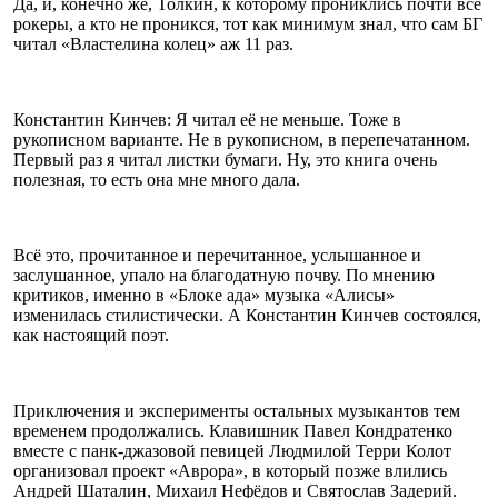
Да, и, конечно же, Толкин, к которому прониклись почти все
рокеры, а кто не проникся, тот как минимум знал, что сам БГ
читал «Властелина колец» аж 11 раз.
Константин Кинчев: Я читал её не меньше. Тоже в
рукописном варианте. Не в рукописном, в перепечатанном.
Первый раз я читал листки бумаги. Ну, это книга очень
полезная, то есть она мне много дала.
Всё это, прочитанное и перечитанное, услышанное и
заслушанное, упало на благодатную почву. По мнению
критиков, именно в «Блоке ада» музыка «Алисы»
изменилась стилистически. А Константин Кинчев состоялся,
как настоящий поэт.
Приключения и эксперименты остальных музыкантов тем
временем продолжались. Клавишник Павел Кондратенко
вместе с панк-джазовой певицей Людмилой Терри Колот
организовал проект «Аврора», в который позже влились
Андрей Шаталин, Михаил Нефёдов и Святослав Задерий.