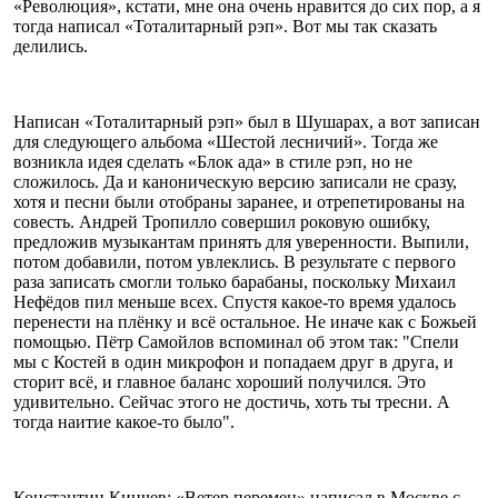
«Революция», кстати, мне она очень нравится до сих пор, а я
тогда написал «Тоталитарный рэп». Вот мы так сказать
делились.
Написан «Тоталитарный рэп» был в Шушарах, а вот записан
для следующего альбома «Шестой лесничий». Тогда же
возникла идея сделать «Блок ада» в стиле рэп, но не
сложилось. Да и каноническую версию записали не сразу,
хотя и песни были отобраны заранее, и отрепетированы на
совесть. Андрей Тропилло совершил роковую ошибку,
предложив музыкантам принять для уверенности. Выпили,
потом добавили, потом увлеклись. В результате с первого
раза записать смогли только барабаны, поскольку Михаил
Нефёдов пил меньше всех. Спустя какое-то время удалось
перенести на плёнку и всё остальное. Не иначе как с Божьей
помощью. Пётр Самойлов вспоминал об этом так: "Спели
мы с Костей в один микрофон и попадаем друг в друга, и
сторит всё, и главное баланс хороший получился. Это
удивительно. Сейчас этого не достичь, хоть ты тресни. А
тогда наитие какое-то было".
Константин Кинчев: «Ветер перемен» написал в Москве с