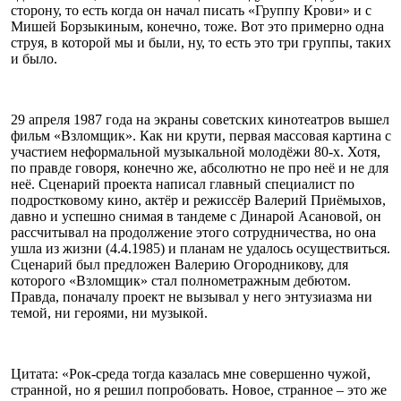
сторону, то есть когда он начал писать «Группу Крови» и с
Мишей Борзыкиным, конечно, тоже. Вот это примерно одна
струя, в которой мы и были, ну, то есть это три группы, таких
и было.
29 апреля 1987 года на экраны советских кинотеатров вышел
фильм «Взломщик». Как ни крути, первая массовая картина с
участием неформальной музыкальной молодёжи 80-х. Хотя,
по правде говоря, конечно же, абсолютно не про неё и не для
неё. Сценарий проекта написал главный специалист по
подростковому кино, актёр и режиссёр Валерий Приёмыхов,
давно и успешно снимая в тандеме с Динарой Асановой, он
рассчитывал на продолжение этого сотрудничества, но она
ушла из жизни (4.4.1985) и планам не удалось осуществиться.
Сценарий был предложен Валерию Огородникову, для
которого «Взломщик» стал полнометражным дебютом.
Правда, поначалу проект не вызывал у него энтузиазма ни
темой, ни героями, ни музыкой.
Цитата: «Рок-среда тогда казалась мне совершенно чужой,
странной, но я решил попробовать. Новое, странное – это же