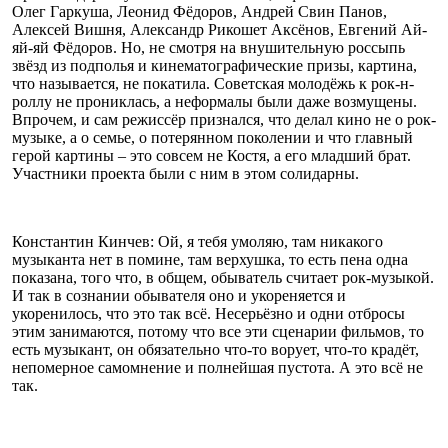
Олег Гаркуша, Леонид Фёдоров, Андрей Свин Панов,
Алексей Вишня, Александр Рикошет Аксёнов, Евгений Ай-
яй-яй Фёдоров. Но, не смотря на внушительную россыпь
звёзд из подполья и кинематографические призы, картина,
что называется, не покатила. Советская молодёжь к рок-н-
роллу не прониклась, а неформалы были даже возмущены.
Впрочем, и сам режиссёр признался, что делал кино не о рок-
музыке, а о семье, о потерянном поколении и что главный
герой картины – это совсем не Костя, а его младший брат.
Участники проекта были с ним в этом солидарны.
Константин Кинчев: Ой, я тебя умоляю, там никакого
музыканта нет в помине, там верхушка, то есть пена одна
показана, того что, в общем, обыватель считает рок-музыкой.
И так в сознании обывателя оно и укореняется и
укоренилось, что это так всё. Несерьёзно и одни отбросы
этим занимаются, потому что все эти сценарии фильмов, то
есть музыкант, он обязательно что-то ворует, что-то крадёт,
непомерное самомнение и полнейшая пустота. А это всё не
так.