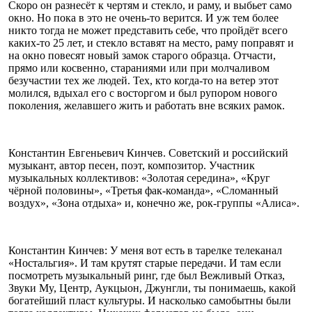
Скоро он разнесёт к чертям и стекло, и раму, и выбьет само
окно. Но пока в это не очень-то верится. И уж тем более
никто тогда не может представить себе, что пройдёт всего
каких-то 25 лет, и стекло вставят на место, раму поправят и
на окно повесят новый замок старого образца. Отчасти,
прямо или косвенно, стараниями или при молчаливом
безучастии тех же людей. Тех, кто когда-то на ветер этот
молился, вдыхал его с восторгом и был рупором нового
поколения, желавшего жить и работать вне всяких рамок.
Константин Евгеньевич Кинчев. Советский и российский
музыкант, автор песен, поэт, композитор. Участник
музыкальных коллективов: «Золотая середина», «Круг
чёрной половины», «Третья фак-команда», «Сломанный
воздух», «Зона отдыха» и, конечно же, рок-группы «Алиса».
Константин Кинчев: У меня вот есть в тарелке телеканал
«Ностальгия». И там крутят старые передачи. И там если
посмотреть музыкальный ринг, где был Вежливый Отказ,
Звуки My, Центр, Аукцыон, Джунгли, ты понимаешь, какой
богатейший пласт культуры. И насколько самобытны были