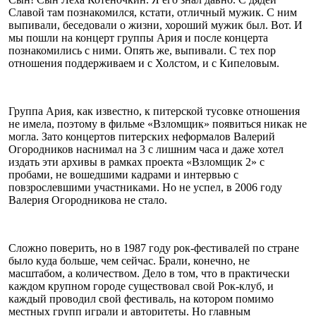
Славой там познакомился, кстати, отличный мужик. С ним
выпивали, беседовали о жизни, хороший мужик был. Вот. И
мы пошли на концерт группы Ария и после концерта
познакомились с ними. Опять же, выпивали. С тех пор
отношения поддерживаем и с Холстом, и с Кипеловым.
Группа Ария, как известно, к питерской тусовке отношения
не имела, поэтому в фильме «Взломщик» появиться никак не
могла. Зато концертов питерских неформалов Валерий
Огородников наснимал на 3 с лишним часа и даже хотел
издать эти архивы в рамках проекта «Взломщик 2» с
пробами, не вошедшими кадрами и интервью с
повзрослевшими участниками. Но не успел, в 2006 году
Валерия Огородникова не стало.
Сложно поверить, но в 1987 году рок-фестивалей по стране
было куда больше, чем сейчас. Брали, конечно, не
масштабом, а количеством. Дело в том, что в практически
каждом крупном городе существовал свой Рок-клуб, и
каждый проводил свой фестиваль, на котором помимо
местных групп играли и авторитеты. Но главным