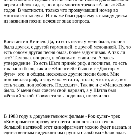
версии «Блока ада», но и для многих треков «Алисы» 80-х
годов. В частности, только что прозвучавший номер во
многом его заслуга. И так же благодаря ему к выходу диска
из названия песни исчезнет знак вопроса.
Константин Кинчев: Да, то есть песня у меня была, но она
была другая, с другой гармонией, с другой мелодикой. Ну, то
есть совсем другая песня была, более задумчивая. А так ли
это? Там знак вопроса, в общем-то, ставился. А здесь
утверждение. То есть Шатл принёс риф, я посчитал, то есть
так часто было, так и с «Энергией» было и с «Докторам
буги», это, в общем, несколько другие песни были. Мне
понравился риф, и я думаю: «что-то, что-то, что-то, ага, вот
есть такая, попробовать. Подходит». Так же и с «Манекеном»
было. У меня был совсем свой вариант, а у Шатла был
жёсткий такой. Совместили - подошло, получилось.
В 1988 году в документальном фильме «Рок-культ» трек
«Компромисс» прозвучит почти полностью и с очень
большой натяжкой этот кинофрагмент можно будет назвать и
единственным видеоклипом группы с альбома «Блок ада».