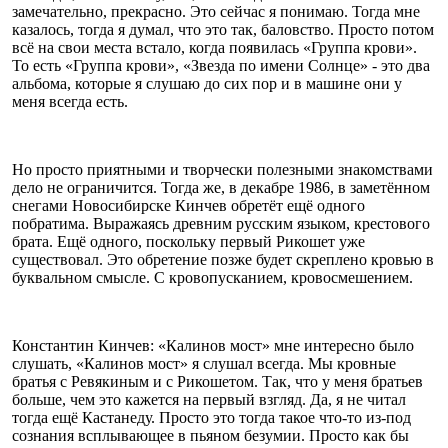
замечательно, прекрасно. Это сейчас я понимаю. Тогда мне
казалось, тогда я думал, что это так, баловство. Просто потом
всё на свои места встало, когда появилась «Группа крови».
То есть «Группа крови», «Звезда по имени Солнце» - это два
альбома, которые я слушаю до сих пор и в машине они у
меня всегда есть.
Но просто приятными и творчески полезными знакомствами
дело не ограничится. Тогда же, в декабре 1986, в заметённом
снегами Новосибирске Кинчев обретёт ещё одного
побратима. Выражаясь древним русским языком, крестового
брата. Ещё одного, поскольку первый Рикошет уже
существовал. Это обретение позже будет скреплено кровью в
буквальном смысле. С кровопусканием, кровосмешением.
Константин Кинчев: «Калинов мост» мне интересно было
слушать, «Калинов мост» я слушал всегда. Мы кровные
братья с Ревякиным и с Рикошетом. Так, что у меня братьев
больше, чем это кажется на первый взгляд. Да, я не читал
тогда ещё Кастанеду. Просто это тогда такое что-то из-под
сознания всплывающее в пьяном безумии. Просто как бы