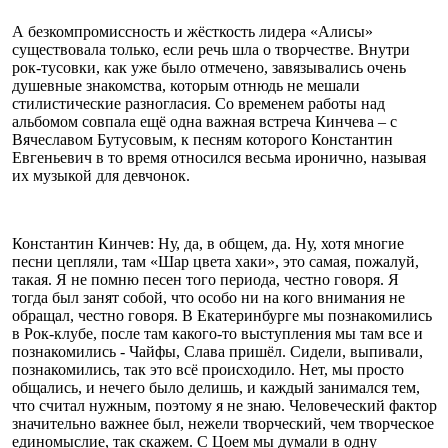
А безкомпромиссность и жёсткость лидера «Алисы»
существовала только, если речь шла о творчестве. Внутри
рок-тусовки, как уже было отмечено, завязывались очень
душевные знакомства, которым отнюдь не мешали
стилистические разногласия. Со временем работы над
альбомом совпала ещё одна важная встреча Кинчева – с
Вячеславом Бутусовым, к песням которого Константин
Евгеньевич в то время относился весьма иронично, называя
их музыкой для девчонок.
Константин Кинчев: Ну, да, в общем, да. Ну, хотя многие
песни цепляли, там «Шар цвета хаки», это самая, пожалуй,
такая. Я не помню песен того периода, честно говоря. Я
тогда был занят собой, что особо ни на кого внимания не
обращал, честно говоря. В Екатеринбурге мы познакомились
в Рок-клубе, после там какого-то выступления мы там все и
познакомились - Чайфы, Слава пришёл. Сидели, выпивали,
познакомились, так это всё происходило. Нет, мы просто
общались, и нечего было делишь, и каждый занимался тем,
что считал нужным, поэтому я не знаю. Человеческий фактор
значительно важнее был, нежели творческий, чем творческое
единомыслие, так скажем. С Цоем мы думали в одну