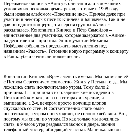
Переименовавшись в «Алису», они записали в домашних
условиях их несколько демо-треков, которые в 1998 году
были изданы альбомом «Поколение икс». Причём даже при
участии в некоторых песнях Кинчева и Башлачёва. Так и не
дав ни одного концерта, эта версия группы «Алиса»
рассыпалась. Константин Кинчев и Пётр Самойлов –
единственные два участника, которые задержатся в «Алисе»
на десятилетия – при отдалённом участии Михаила
Нефёдова собрались продолжить выступления под
названием «Радость». Готовили новую программу к концерту
в Рок-клубе и сочиняли новые песни.
Константин Кинчев: «Время менять имена». Мы написали её
с Петром Сергеевичем совместно. Жил я у Петьки тогда. Мы
ложились спать исключительно утром. Тому было 2
причины. 1- я причина это товарищеские посиделки в
Петькиной комнате, игра на гитарах и курение, и
выпивание, а 2-я, вечером просто полчище клопов
спускалось со стен. И соответственно спать было
невозможно, а утром они уходили, не солоно хлебавши. Вот,
поэтому мы спали по утрам. Но как только мы ложились
спать, в 9 часов утра раздавался звонок в дверь, звонил
телефонный мастер, обходящий участки. Маниакально он