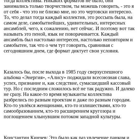
тогда коллективы. Никаких форматов не было, они
занимались только творчеством, ты можешь говорить, - это я
от себя - что это не близко мне, но это чертовски интересно.
То, что делал тогда каждый коллектив, это россыпь была, на
самом деле, самобытнейших, удивительных, интересных
ансамблей, чего, к сожалению, нет сейчас. И поэтому вот так
называть это пеной, язык не поворачивается. Каждый
ансамбль был настолько интересен, настолько неповторим и
самобытен, так что о чем тут говорить, сравнивая с
сегодняшним днем, где формат диктует свои условия.
Казалось бы, после выхода в 1985 году сверхуспешного
альбома «Энергия», «Алису» поджидали всесоюзная слава,
успех, признание и, как следствие, сумасшедший кассовый
тур. Но с последним сложилось всё не так радужно. И далеко
не сразу. На какое-то время музыканты коллектива
разбрелись по разным проектам и даже по разным городам.
Кто-то увлёкся женщинами, кто-то излишествами, кто-то
самообразованием, кто-то расширением кругозора и
поглощением хлынувшим потоком западной культуры.
Константин Кинчев: Это было как раз увлечение панком и