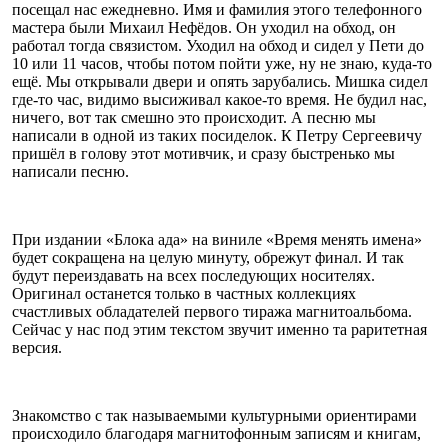
посещал нас ежедневно. Имя и фамилия этого телефонного
мастера были Михаил Нефёдов. Он уходил на обход, он
работал тогда связистом. Уходил на обход и сидел у Пети до
10 или 11 часов, чтобы потом пойти уже, ну не знаю, куда-то
ещё. Мы открывали двери и опять зарубались. Мишка сидел
где-то час, видимо высиживал какое-то время. Не будил нас,
ничего, вот так смешно это происходит. А песню мы
написали в одной из таких посиделок. К Петру Сергеевичу
пришёл в голову этот мотивчик, и сразу быстренько мы
написали песню.
При издании «Блока ада» на виниле «Время менять имена»
будет сокращена на целую минуту, обрежут финал. И так
будут переиздавать на всех последующих носителях.
Оригинал останется только в частных коллекциях
счастливых обладателей первого тиража магнитоальбома.
Сейчас у нас под этим текстом звучит именно та раритетная
версия.
Знакомство с так называемыми культурными ориентирами
происходило благодаря магнитофонным записям и книгам,