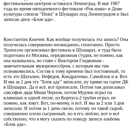
фестивальным центром оставался Ленинград. В мае 1987
года во время пятидневного фестиваля «Рок-нива» в Доме
культуры совхоза "Нива" в Шушарах под Ленинградом и был
записан диск «Блок ада».
Константин Кинчев: Как вообще получилась эта запись? Она
получилась совершенно неожиданно, спонтанно. Просто
Тропилло организовал фестиваль в Шушарах, и туда была
подогнана из Москвы, передвижная студия, не помню, как
она называлась, во главе с Виктором Гладковым -
замечательным звукорежиссёром, с которым мы там
познакомились. Состав к тому времени был постоянный, то
есть это Шаталин, Нефёдов, Кондратенко, Самойлов и я. Вот.
И мы за 2 дня эту "Блок аду" записали, ну прямо на сцене ДК
в Шушарах. Да и всё, всё прописали. Потом там дописывал
саксофон дядя Миша Чернов, потом Мурзик играл па
клавишах в одной песне, из Корпуса-2 трубач играл, не
помню, как зовут. Вот, по-моему, и всё. И мы за 2 или 3 дня
записали. И потом за 1 день свели, потому он такой сырой,
совершенно плохо сыгранный, но я его люблю, вот и всё
собственно, что я могу сказать по поводу записи альбома
«Блок ада».