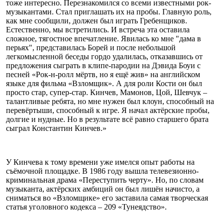
тоже интересно. Перезнакомился со всеми известными рок-
музыкантами. Стал приглашать их на пробы. Главную роль,
как мне сообщили, должен был играть Гребенщиков.
Естественно, мы встретились. И встреча эта оставила
сложное, тягостное впечатление. Явилась ко мне "дама в
перьях", представилась Борей и после небольшой
легкомысленной беседы гордо удалилась, отказавшись от
предложения сыграть в клипе-пародии на Дэвида Боуи с
песней «Рок-н-ролл мёртв, но я ещё жив» на английском
языке для фильма «Взломщик». А для роли Кости он был
просто стар, супер-стар. Кинчев, Мамонов, Цой, Шевчук –
талантливые ребята, но мне нужен был клоун, способный на
перевёртыши, способный к игре. Я начал актёрские пробы,
долгие и нудные. Но в результате всё равно старшего брата
сыграл Константин Кинчев.»
У Кинчева к тому времени уже имелся опыт работы на
съёмочной площадке. В 1986 году вышла телевезионно-
криминальная драма «Переступить черту». Но, по словам
музыканта, актёрских амбиций он был лишён начисто, а
сниматься во «Взломщике» его заставила самая творческая
статья уголовного кодекса – 209 «Тунеядство».