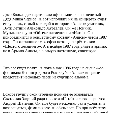
Для «Блока ада» партии саксофона запишет знаменитый
Дядя Миша Чернов. А вот исполнять их на концертах будет
его ученик, самый молодой в истории «Алисы» участник,
16-ти летний Александр Журавлёв. Он же Пончик.
Музыкант групп «Объект насмешек» и «Нате!». Он
присоединится к концертному составу «Алисы» летом 1987
года. Он же запишет саксофон позже для трёх треков
«Шестого лесничего». А в ноябре 1987 года уйдёт в армию,
не в Армию Алисы, а в самую настоящую, советскую.
Это всё будет позже. А пока в мае 1986 года на сцене 4-го
фестиваля Ленинградского Рок-клуба «Алиса» впервые
представит несколько песен из будущего альбома.
Вскоре группу окончательно покинет её основатель
Святослав Задерий ради проекта «Нате!» и снова вернётся
Андрей Шаталин. Он ещё будет несколько раз и уходить, и
возвращаться, фамилия что ли обязывает. Но при всём этом
непостоянстве сделает очень много не только для альбомной