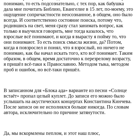
понимаю, то есть подсознательно, с тех пор, как бабушка
дала мне почитать Библию, Евангелие в 15 лет, по-моему, это
ощущение сопричастности неосознанное, в общем, оно было
всегда. И соответственно состояние поиска, потому что,
родившись на свет, меня сразу стал занимать вопрос, как
только я выучился говорить, мне тогда казалось, что
взрослые всё понимают, и когда я вырасту я пойму то, что
они понимают. То есть поиск смысла жизни, да? Потом,
когда я повзрослел и понял, что я взрослый, но ничего не
понимаю, как бы начал искать того, кто всё понимает. Таким
образом, в общем, время достаточно к перезрелому возрасту,
я пришёл всё-таки к Православию. Методом тыка, методом
проб и ошибок, но всё-таки пришёл.
В записанном для «Блока ада» варианте из песни «Солнце
встаёт» пропал целый куплет. До записи его можно было
услышать на акустических концертах Константина Кинчева.
После записи он не исполнялся больше никогда. По словам
автора, исключительно по причине затянутости.
Да, мы вскормлены пеплом, и этот наш плюс,