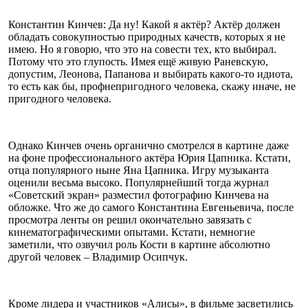
Константин Кинчев: Да ну! Какой я актёр? Актёр должен
обладать совокупностью природных качеств, которых я не
имею. Но я говорю, что это на совести тех, кто выбирал.
Потому что это глупость. Имея ещё живую Раневскую,
допустим, Леонова, Папанова и выбирать какого-то идиота,
то есть как бы, профнепригодного человека, скажу иначе, не
пригодного человека.
Однако Кинчев очень органично смотрелся в картине даже
на фоне профессионального актёра Юрия Цапника. Кстати,
отца популярного ныне Яна Цапника. Игру музыканта
оценили весьма высоко. Популярнейший тогда журнал
«Советский экран» разместил фотографию Кинчева на
обложке. Что же до самого Константина Евгеньевича, после
просмотра ленты он решил окончательно завязать с
кинематографическими опытами. Кстати, немногие
заметили, что озвучил роль Кости в картине абсолютно
другой человек – Владимир Осипчук.
Кроме лидера и участников «Алисы», в фильме засветились