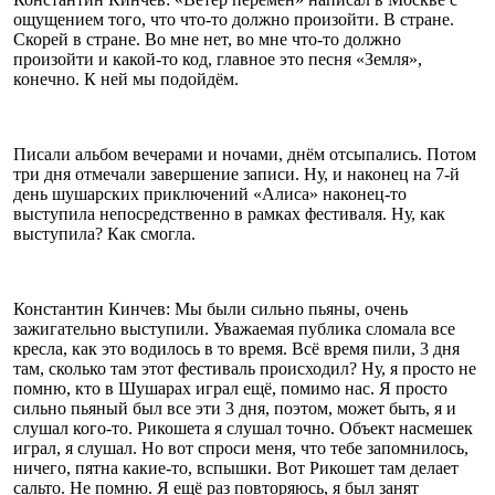
ощущением того, что что-то должно произойти. В стране.
Скорей в стране. Во мне нет, во мне что-то должно
произойти и какой-то код, главное это песня «Земля»,
конечно. К ней мы подойдём.
Писали альбом вечерами и ночами, днём отсыпались. Потом
три дня отмечали завершение записи. Ну, и наконец на 7-й
день шушарских приключений «Алиса» наконец-то
выступила непосредственно в рамках фестиваля. Ну, как
выступила? Как смогла.
Константин Кинчев: Мы были сильно пьяны, очень
зажигательно выступили. Уважаемая публика сломала все
кресла, как это водилось в то время. Всё время пили, 3 дня
там, сколько там этот фестиваль происходил? Ну, я просто не
помню, кто в Шушарах играл ещё, помимо нас. Я просто
сильно пьяный был все эти 3 дня, поэтом, может быть, я и
слушал кого-то. Рикошета я слушал точно. Объект насмешек
играл, я слушал. Но вот спроси меня, что тебе запомнилось,
ничего, пятна какие-то, вспышки. Вот Рикошет там делает
сальто. Не помню. Я ещё раз повторяюсь, я был занят