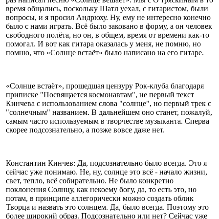
время общались, поскольку Шатл уехал, с гитаристом, были
вопросы, и я просил Андрюху. Ну, ему не интересно конечно
было с нами играть. Всё было заковано в форму, а он человек
свободного полёта, но он, в общем, время от времени как-то
помогал. И вот как гитара оказалась у меня, не помню, но
помню, что «Солнце встаёт» было написано на его гитаре.
«Солнце встаёт», прошедшая цензуру Рок-клуба благодаря
приписке "Посвящается космонавтам", не первый текст
Кинчева с использованием слова "солнце", но первый трек с
"солнечным" названием. В дальнейшем оно станет, пожалуй,
самым часто используемым в творчестве музыканта. Сперва
скорее подсознательно, а позже вовсе даже нет.
Константин Кинчев: Да, подсознательно было всегда. Это я
сейчас уже понимаю. Не, ну, солнце это всё - начало жизни,
свет, тепло, всё собирательно. Не было конкретно
поклонения Солнцу, как некоему богу, да, то есть это, но
потам, в принципе аллегорически можно создать облик
Творца и назвать это солнцем. Да, было всегда. Поэтому это
более широкий образ. Подсознательно или нет? Сейчас уже