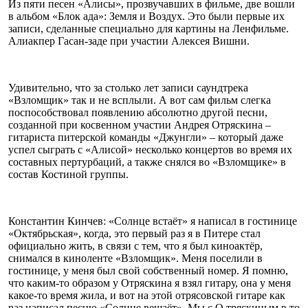
Из пяти песен «Алисы», прозвучавших в фильме, две вошли
в альбом «Блок ада»: Земля и Воздух. Это были первые их
записи, сделанные специально для картины на Ленфильме.
Алиакпер Гасан-заде при участии Алексея Вишни.
Удивительно, что за столько лет записи саундтрека
«Взломщик» так и не всплыли. А вот сам фильм слегка
поспособствовал появлению абсолютно другой песни,
созданной при косвенном участии Андрея Отряскина –
гитариста питерской команды «Джунгли» – который даже
успел сыграть с «Алисой» несколько концертов во время их
составных пертурбаций, а также снялся во «Взломщике» в
состав Костиной группы.
Константин Кинчев: «Солнце встаёт» я написал в гостинице
«Октябрьская», когда, это первый раз я в Питере стал
официально жить, в связи с тем, что я был киноактёр,
снимался в киноленте «Взломщик». Меня поселили в
гостинице, у меня был свой собственный номер. Я помню,
что каким-то образом у Отряскина я взял гитару, она у меня
какое-то время жила, и вот на этой отрясовской гитаре как
раз написал песню «Солнце вешаёт». Мы с О тряскиным в то