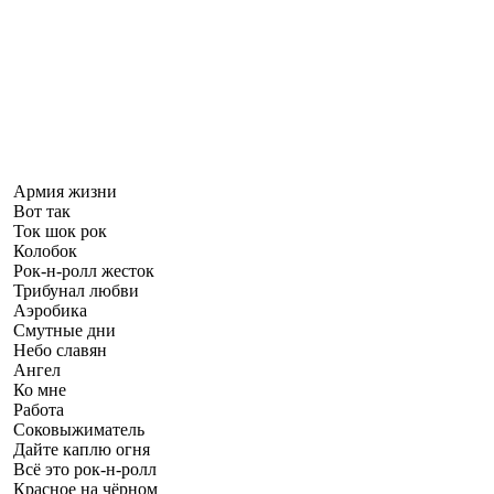
Армия жизни
Вот так
Ток шок рок
Колобок
Рок-н-ролл жесток
Трибунал любви
Аэробика
Смутные дни
Небо славян
Ангел
Ко мне
Работа
Соковыжиматель
Дайте каплю огня
Всё это рок-н-ролл
Красное на чёрном