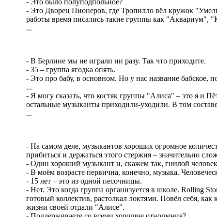
- Это было полуподпольное?
- Это Дворец Пионеров, где Тропилло вёл кружок "Умелы
работы время писались такие группы как "Аквариум", "Ки
...
- В Берлине мы не играли ни разу. Так что приходите.
- 35 – группа ягодка опять.
- Это про бабу, в основном. Но у нас название бабское, 
...
- Я могу сказать, что костяк группы "Алиса" – это я и 
остальные музыканты приходили-уходили. В том составе,
...
- На самом деле, музыкантов хороших огромное количес
прибиться и держаться этого стержня – значительно сложн
- Один хороший музыкант и, скажем так, гнилой человек
- В моём возрасте первична, конечно, музыка. Человечес
- 15 лет – это из одной песочницы.
- Нет. Это когда группа организуется в школе. Rolling St
готовый коллектив, растолкал локтями. Повёл себя, как 
жизни своей отдали "Алисе".
- Поддерживаете со всеми хорошие отношения?