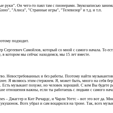
е руки". Он чего-то паял там с пионерами. Звукозаписью заним
но", "Алиса", "Странные игры", "Телевизор" и т.д. и т.п.
поэтому подходит.
Пётр Сергеевич Самойлов, который со мной с самого начала. То ес
 в котором мы сейчас находимся, мы 15 лет вместе.
тво. Невостребованных и без работы. Поэтому найти музыкантов
ее. Я являюсь этим стержнем. Я, может быть, много на себя беру
. Есть музыкант похуже, но человек хороший. С кем Вы будете р
кие отношения важны, если ты работаешь с людьми с самого нача
ones – Джаггер и Кит Ричардс, и Чарли Уоттс – вот это вот да. Мн
кукушонок. Всех убрал и сам воцарился на троне. Так, всех музы