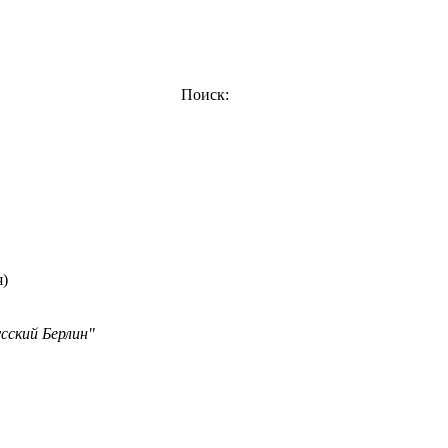
Поиск:
я)
сский Берлин"