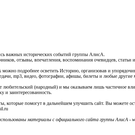
пись важных исторических событий группы АлисА.
ников, отзывы, впечатления, воспоминания очевидцев, статьи и
как можно подробнее осветить Историю, организовав и упорядочи
едачи, mp3, видео, фотографии, афишы, билеты и любые другие 
айт любительский (народный) и мы оказываем лишь частичное вл
ку и заинтересованность.
ы, которые помогут в дальнейшем улучшить сайт. Вы можете ос
l.ru
использованы материалы с официального сайта группы АлисА - ww