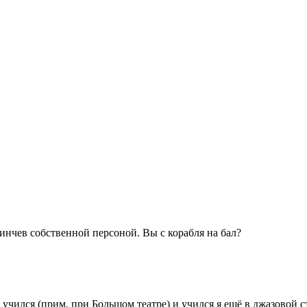
Кинчев собственной персоной. Вы с корабля на бал?
 я учился (прим. при Большом театре) и учился я ещё в джазовой 