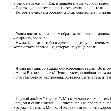
ничего не закончил. Как я пришёл в музыку любителем, 
- Настоящие профессионалы – это именно любители.
- Которые чудесным образом смогли совместить призван
...
- Улица воспитывала таким образом, что или ты садишь
- В армию, обычно.
- Ну, да. Для того чтобы в армию не идти, у нас очень м
хотели стать ворами. Те, которые на улице росли.
...
- Я был инициатор всяких сумасбродных вещей. Во второ
- А кем Вы хотели быть? Чунгачгуком, освободителем 
- Это зависело от настроения. Хотелось быть и тем, и те
...
- Первый альбом "Энергия". Мы отмечали его 30-летие. 
Богу, он и сейчас живой. Он писал нас. Он поверил в на
кто уже не с нами. Много. И Курёхин играл очень хорош