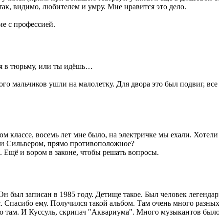
так, видимо, любителем и умру. Мне нравится это дело.
ие с профессией.
ся в тюрьму, или ты идёшь…
ного мальчиков ушли на малолетку. Для двора это был подвиг, все
м классе, восемь лет мне было, на электричке мы ехали. Хотели
или Сильвером, прямо противоположное?
м. Ещё и вором в законе, чтобы решать вопросы.
Он был записан в 1985 году. Детище такое. Был человек легенд
с. Спасибо ему. Получился такой альбом. Там очень много разны
о там. И Куссуль, скрипач "Аквариума". Много музыкантов было