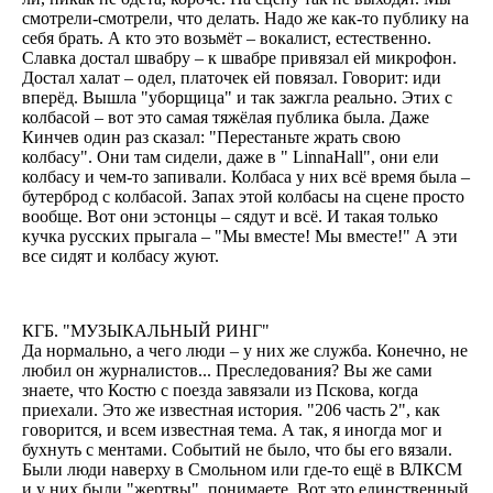
смотрели-смотрели, что делать. Надо же как-то публику на
себя брать. А кто это возьмёт – вокалист, естественно.
Славка достал швабру – к швабре привязал ей микрофон.
Достал халат – одел, платочек ей повязал. Говорит: иди
вперёд. Вышла "уборщица" и так зажгла реально. Этих с
колбасой – вот это самая тяжёлая публика была. Даже
Кинчев один раз сказал: "Перестаньте жрать свою
колбасу". Они там сидели, даже в " LinnaHall", они ели
колбасу и чем-то запивали. Колбаса у них всё время была –
бутерброд с колбасой. Запах этой колбасы на сцене просто
вообще. Вот они эстонцы – сядут и всё. И такая только
кучка русских прыгала – "Мы вместе! Мы вместе!" А эти
все сидят и колбасу жуют.
КГБ. "МУЗЫКАЛЬНЫЙ РИНГ"
Да нормально, а чего люди – у них же служба. Конечно, не
любил он журналистов... Преследования? Вы же сами
знаете, что Костю с поезда завязали из Пскова, когда
приехали. Это же известная история. "206 часть 2", как
говорится, и всем известная тема. А так, я иногда мог и
бухнуть с ментами. Событий не было, что бы его вязали.
Были люди наверху в Смольном или где-то ещё в ВЛКСМ
и у них были "жертвы", понимаете. Вот это единственный