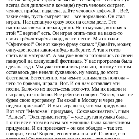
всегда был дипломат в команде) пусть человек сыграет,
человек прибыл издалека, дайте человеку кофе-чай". Всё,
такие сели, пусть сыграет чел – всё нормально. Он стал
играть. Нас цепануло сразу всех на самом деле. Это
настолько свежо и неожиданно. Не та музыка, которая в
этой "Энергии" есть. Он играл опять-таки на каких-то
своих трёх-четырёх аккордах эти песни. Мы сказали:
"Офигенно!" Он вот какую фразу сказал: "Давайте, может,
одну-две песни какие-нибудь выберите. А так я готов
спеть ваш материал". А мы уже вовсю готовились со своей
панкухой на следующий фестиваль. У нас программа была
сделана туда. Мы уже готовились реально, потому что там
оставалось две недели буквально, ну месяц, до этого
фестиваля. Естественно, мы чем-то занимались полгода –
чего-то брякали, играли. Вот. И он нам оставляет эти
песни. Было-то их шесть-семь всего-то. Мы их вышли и
сыграли, то что было. Все ребятки говорят: "Костя, а мы не
будем свою программу. Ты езжай в Москву и через две
недели приезжай". И мы сыграли то, что мы придумали.
Вот этот "Меломан" придуман, "Соковыжиматель", гимн
"Алисы", "Экспериментатор" – уже другая музыка была.
Почти всё в этом во всём вся мелодика была коллективом
придумана. И он приезжает – он сам обалдел – так это,
говорит, хиты! Короче, его вставило и всё. Главное, его