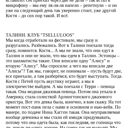
вставило! Он приехал через две не дели – так встал к
микрофону – мы ему ля-ля-ля напели – репетнули – и он
уже на следующий день так уверенно стоит, уже другой
Костя – до сих пор такой. И всё.
ТАЛИНН. КЛУБ "TSELLULOOS"
Мы когда отработали на фестивале, мы сразу и
разругались. Разбежались. Вот в Талинн поехали тогда
сразу, помнится. Костя... А мы не знали, что они едут в
Таллин и они не знали, что мы едем в Таллин. Эстонцы –
это шахматисты такие. Они вписали одну "Алису" и
вторую "Алису". Мы спросили: а чего вы вписали две
"Алисы"? Так мы, говорит, не понимали – пусть будут две,
все приехали, а там разберёмся, кто будет выступать. Тогда
Костя с Петей пусть акустику играют, а мы в
электричестве выйдем. А мы поехали с Терри – певица
такая. Она модная джазовая певица. Потом она уехала в
Америку, стала солисткой Арлингтонского джазового
оркестра. Вот это девка была, конечно, я вам скажу. На тот
момент пост-панк пела с нами в основном и нью-вейв. По
манере, по подаче Нина Хагген такая. Она неуправляемая
вообще девчонка и мы стали ей имидж придумывать,
потому что она одета была, как последняя, не гопница что
ли, никак не одета, короче. На сцену так не выходят. Мы