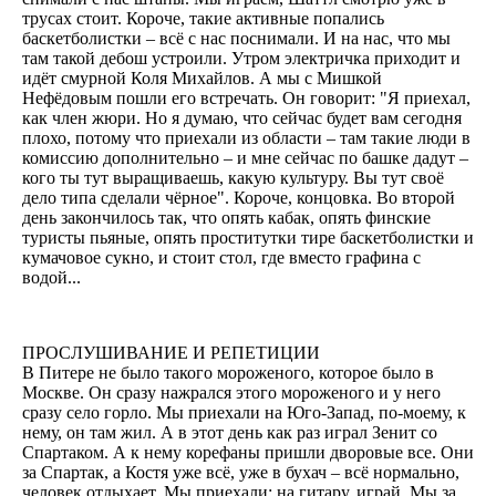
трусах стоит. Короче, такие активные попались
баскетболистки – всё с нас поснимали. И на нас, что мы
там такой дебош устроили. Утром электричка приходит и
идёт смурной Коля Михайлов. А мы с Мишкой
Нефёдовым пошли его встречать. Он говорит: "Я приехал,
как член жюри. Но я думаю, что сейчас будет вам сегодня
плохо, потому что приехали из области – там такие люди в
комиссию дополнительно – и мне сейчас по башке дадут –
кого ты тут выращиваешь, какую культуру. Вы тут своё
дело типа сделали чёрное". Короче, концовка. Во второй
день закончилось так, что опять кабак, опять финские
туристы пьяные, опять проститутки тире баскетболистки и
кумачовое сукно, и стоит стол, где вместо графина с
водой...
ПРОСЛУШИВАНИЕ И РЕПЕТИЦИИ
В Питере не было такого мороженого, которое было в
Москве. Он сразу нажрался этого мороженого и у него
сразу село горло. Мы приехали на Юго-Запад, по-моему, к
нему, он там жил. А в этот день как раз играл Зенит со
Спартаком. А к нему корефаны пришли дворовые все. Они
за Спартак, а Костя уже всё, уже в бухач – всё нормально,
человек отдыхает. Мы приехали: на гитару, играй. Мы за