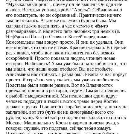
"Музыкальный ринг", почему он не вышел? Он один не
вышел. Всех выпустили, кроме "Алисы". Сейчас можно
его посмотреть, но он обрезанный. Практически ничего
там не осталось. А там же полемика бурная была. Мы
сыграли где-то песен пять, а час с чем-то о чём-то
разговаривали. И нас всего пять человек: три немых (я,
Нефёдов и Шаттл) и Славка с Костей перед ними.
Комсомольцы там вокруг просто. И они их уделали. Они
все поняли, что они не в теме. Красиво уделали. В первый
раз я видел, чтобы вот так интеллигентно без всяких
оскорблений. Просто показали людям, чтоидёт новая
история. Не боялись? А мы уже были на такой высоте, что
мы знали, что наши люди отобьют. Вы нас отобьёте.
Алисаманы нас отобьют. Правда был. Ребята за нас порвут
просто. Я серьёзно могу сказать, мы уже их не боялись.
Подставы были всякие разные. Вот во Владивосток
приехали, пришли в ресторан, сидим. Там мега-пельмени:
с рыбой, с медвежатиной. Мы пельмешки едим, вдруг
человек подходит и такой шмоток травы перед Костей
держит в руках. Говорит: я с корабля вписался, зарплату не
заплатили, вот это (чуть ли ни килограмм) всего сто
рублей, купи. Костя быстро подсчитал сколько это стоит в
Москве. Машинально у Кости в карман полезла рука, я
говорю: слушай, это подстава, сейчас тебя возьмут.
Пожалуй, ты прав – он мне говорит – за такие бабки в