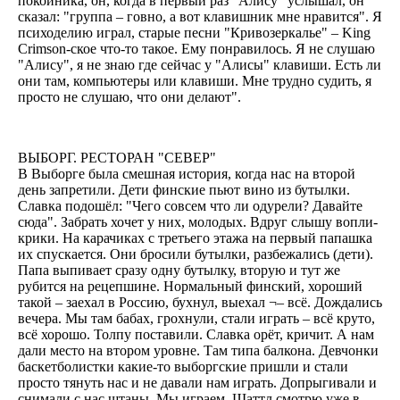
покойника, он, когда в первый раз "Алису" услышал, он
сказал: "группа – говно, а вот клавишник мне нравится". Я
психоделию играл, старые песни "Кривозеркалье" – King
Crimson-ское что-то такое. Ему понравилось. Я не слушаю
"Алису", я не знаю где сейчас у "Алисы" клавиши. Есть ли
они там, компьютеры или клавиши. Мне трудно судить, я
просто не слушаю, что они делают".
ВЫБОРГ. РЕСТОРАН "СЕВЕР"
В Выборге была смешная история, когда нас на второй
день запретили. Дети финские пьют вино из бутылки.
Славка подошёл: "Чего совсем что ли одурели? Давайте
сюда". Забрать хочет у них, молодых. Вдруг слышу вопли-
крики. На карачиках с третьего этажа на первый папашка
их спускается. Они бросили бутылки, разбежались (дети).
Папа выпивает сразу одну бутылку, вторую и тут же
рубится на рецепшине. Нормальный финский, хороший
такой – заехал в Россию, бухнул, выехал ¬– всё. Дождались
вечера. Мы там бабах, грохнули, стали играть – всё круто,
всё хорошо. Толпу поставили. Славка орёт, кричит. А нам
дали место на втором уровне. Там типа балкона. Девчонки
баскетболистки какие-то выборгские пришли и стали
просто тянуть нас и не давали нам играть. Допрыгивали и
снимали с нас штаны. Мы играем, Шаттл смотрю уже в