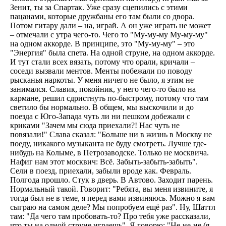
Зенит, ты за Спартак. Уже сразу сцепились с этими
пацанами, которые дружбаны его там были со двора.
Потом гитару дали – на, играй. А он уже играть не может
– отмечали с утра чего-то. Чего то "Му-му-му Му-му-му"
на одном аккорде. В принципе, это "Му-му-му" – это
"Энергия" была спета. На одной струне, на одном аккорде.
И тут стали всех вязать, потому что орали, кричали –
соседи вызвали ментов. Менты побежали по поводу
рысканья наркоты. У меня ничего не было, я этим не
занимался. Славик, покойник, у него чего-то было на
кармане, решил сдристнуть по-быстрому, потому что там
светило бы нормально. В общем, мы выскочили и до
поезда с Юго-Запада чуть ли ни пешком добежали с
криками "Зачем мы сюда приехали?! Нас чуть не
повязали!" Слава сказал: "Больше ни в жизнь в Москву не
поеду, никакого музыканта не буду смотреть. Лучше где-
нибудь на Колыме, в Петрозаводске. Только не москвича.
Нафиг нам этот москвич: Всё. Забыть-забыть-забыть".
Сели в поезд, приехали, забыли вроде как. Февраль.
Полгода прошло. Стук в дверь. В Автово. Заходит парень.
Нормальный такой. Говорит: "Ребята, вы меня извините, я
тогда был не в теме, я перед вами извиняюсь. Можно я вам
сыграю на самом деле? Мы попробуем ещё раз". Ну, Шаттл
там: "Да чего там пробовать-то? Про тебя уже рассказали,
что ты на одной струне играешь". Я говорю: "Не-не-не (я