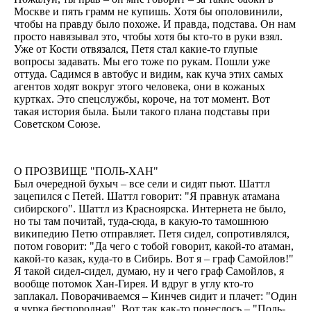
Москве и пять грамм не купишь. Хотя бы ополовинили,
чтобы на правду было похоже. И правда, подстава. Он нам
просто навязывал это, чтобы хотя бы кто-то в руки взял.
Уже от Кости отвязался, Петя стал какие-то глупые
вопросы задавать. Мы его тоже по рукам. Пошли уже
оттуда. Садимся в автобус и видим, как куча этих самых
агентов ходят вокруг этого человека, они в кожаных
куртках. Это спецслужбы, короче, на тот момент. Вот
такая история была. Были такого плана подставы при
Советском Союзе.
О ПРОЗВИЩЕ "ПОЛЬ-ХАН"
Был очередной бухыч – все сели и сидят пьют. Шаттл
зацепился с Петей. Шаттл говорит: "Я правнук атамана
сибирского". Шаттл из Красноярска. Интернета не было,
но ты там почитай, туда-сюда, в какую-то тамошнюю
википедию Петю отправляет. Петя сидел, сопротивлялся,
потом говорит: "Да чего с тобой говорит, какой-то атаман,
какой-то казак, куда-то в Сибирь. Вот я – граф Самойлов!"
Я такой сидел-сидел, думаю, ну и чего граф Самойлов, я
вообще потомок Хан-Гирея. И вдруг в углу кто-то
заплакал. Поворачиваемся – Кинчев сидит и плачет: "Один
я чурка беспородная". Вот так как-то понеслось – "Поль-