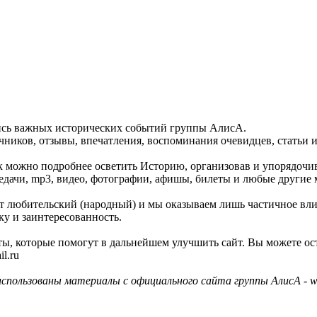
пись важных исторических событий группы АлисА.
ников, отзывы, впечатления, воспоминания очевидцев, статьи и
как можно подробнее осветить Историю, организовав и упорядочи
едачи, mp3, видео, фотографии, афишы, билеты и любые другие 
айт любительский (народный) и мы оказываем лишь частичное вл
ку и заинтересованность.
ы, которые помогут в дальнейшем улучшить сайт. Вы можете ос
l.ru
использованы материалы с официального сайта группы АлисА - ww