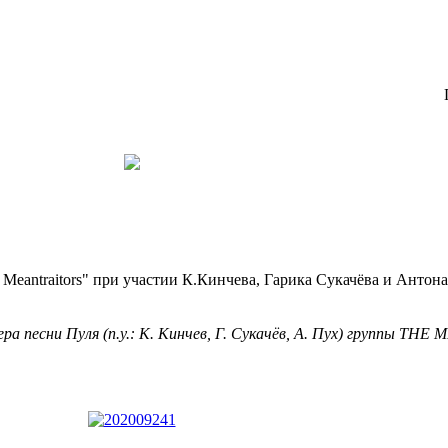
 Meantraitors" при участии К.Кинчева, Гарика Сукачёва и Антон
ера песни Пуля (п.у.: К. Кинчев, Г. Сукачёв, А. Пух) группы TH