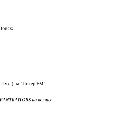
Поиск:
а Пуха) на "Питер FM"
E MEANTRAITORS на волнах