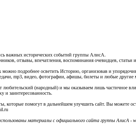
пись важных исторических событий группы АлисА.
ников, отзывы, впечатления, воспоминания очевидцев, статьи и
как можно подробнее осветить Историю, организовав и упорядочи
едачи, mp3, видео, фотографии, афишы, билеты и любые другие 
айт любительский (народный) и мы оказываем лишь частичное вл
ку и заинтересованность.
ы, которые помогут в дальнейшем улучшить сайт. Вы можете ос
l.ru
использованы материалы с официального сайта группы АлисА - ww