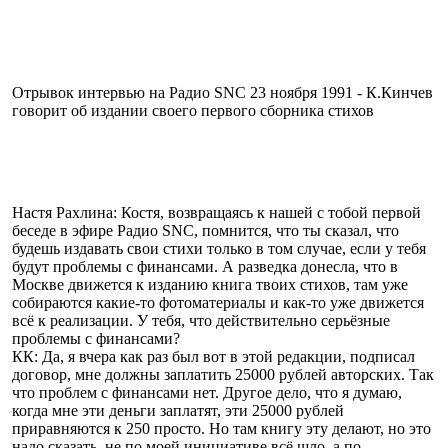
Отрывок интервью на Радио SNC 23 ноября 1991 - К.Кинчев
говорит об издании своего первого сборника стихов
Настя Рахлина: Костя, возвращаясь к нашей с тобой первой
беседе в эфире Радио SNC, помнится, что ты сказал, что
будешь издавать свои стихи только в том случае, если у тебя
будут проблемы с финансами. А разведка донесла, что в
Москве движется к изданию книга твоих стихов, там уже
собираются какие-то фотоматериалы и как-то уже движется
всё к реализации. У тебя, что действительно серьёзные
проблемы с финансами?
КК: Да, я вчера как раз был вот в этой редакции, подписал
договор, мне должны заплатить 25000 рублей авторских. Так
что проблем с финансами нет. Другое дело, что я думаю,
когда мне эти деньги заплатят, эти 25000 рублей
приравняются к 250 просто. Но там книгу эту делают, но это
надо сказать, не по моей инициативе всё шло, а по