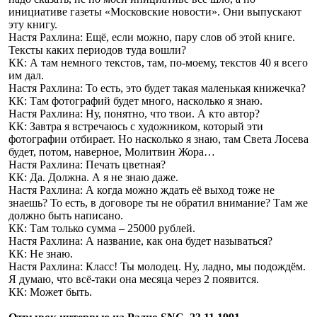
инициативе газеты «Московские новости». Они выпускают
эту книгу.
Настя Рахлина: Ещё, если можно, пару слов об этой книге.
Тексты каких периодов туда вошли?
КК: А там немного текстов, там, по-моему, текстов 40 я всего
им дал.
Настя Рахлина: То есть, это будет такая маленькая книжечка?
КК: Там фотографий будет много, насколько я знаю.
Настя Рахлина: Ну, понятно, что твои. А кто автор?
КК: Завтра я встречаюсь с художником, который эти
фотографии отбирает. Но насколько я знаю, там Света Лосева
будет, потом, наверное, Молитвин Жора…
Настя Рахлина: Печать цветная?
КК: Да. Должна. А я не знаю даже.
Настя Рахлина: А когда можно ждать её выход тоже не
знаешь? То есть, в договоре ты не обратил внимание? Там же
должно быть написано.
КК: Там только сумма – 25000 рублей.
Настя Рахлина: А название, как она будет называться?
КК: Не знаю.
Настя Рахлина: Класс! Ты молодец. Ну, ладно, мы подождём.
Я думаю, что всё-таки она месяца через 2 появится.
КК: Может быть.