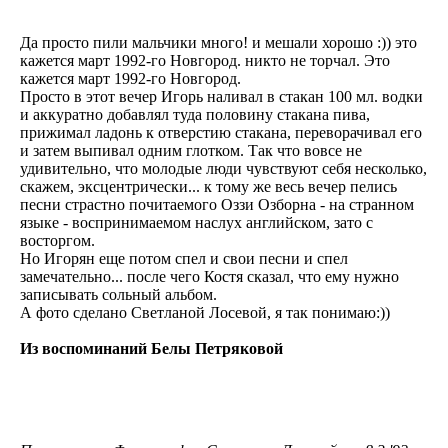
Да просто пили мальчики много! и мешали хорошо :)) это
кажется март 1992-го Новгород. никто не торчал. Это
кажется март 1992-го Новгород.
Просто в этот вечер Игорь наливал в стакан 100 мл. водки
и аккуратно добавлял туда половину стакана пива,
прижимал ладонь к отверстию стакана, переворачивал его
и затем выпивал одним глотком. Так что вовсе не
удивительно, что молодые люди чувствуют себя несколько,
скажем, эксцентрически... к тому же весь вечер пелись
песни страстно почитаемого Оззи Озборна - на странном
языке - воспринимаемом наслух английском, зато с
восторгом.
Но Игорян еще потом спел и свои песни и спел
замечательно... после чего Костя сказал, что ему нужно
записывать сольный альбом.
А фото сделано Светланой Лосевой, я так понимаю:))
Из воспоминаний Белы Петряковой