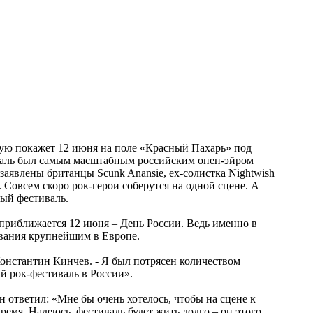
ую покажет 12 июня на поле «Красный Пахарь» под
иваль был самым масштабным российским опен-эйром
заявлены британцы Scunk Anansie, ex-солистка Nightwish
Совсем скоро рок-герои соберутся на одной сцене. А
ый фестиваль.
а приближается 12 июня – День России. Ведь именно в
ования крупнейшим в Европе.
онстантин Кинчев. - Я был потрясен количеством
й рок-фестиваль в России».
н ответил: «Мне бы очень хотелось, чтобы на сцене к
емя. Надеюсь, фестиваль будет жить долго – он этого