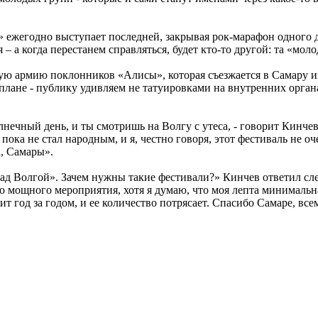
 ежегодно выступает последней, закрывая рок-марафон одного дн
 – а когда перестанем справляться, будет кто-то другой: та «мол
ую армию поклонников «Алисы», которая съезжается в Самару из
плане - публику удивляем не татуировками на внутренних органа
нечный день, и ты смотришь на Волгу с утеса, - говорит Кинчев
пока не стал народным, и я, честно говоря, этот фестиваль не 
а, Самары».
д Волгой». Зачем нужны такие фестивали?» Кинчев ответил след
о мощного мероприятия, хотя я думаю, что моя лепта минимальн
т год за годом, и ее количество потрясает. Спасибо Самаре, всем