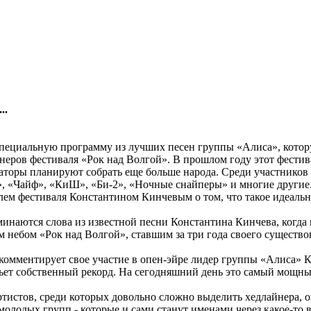
..
пециальную программу из лучших песен группы «Алиса», котор
айнеров фестиваля «Рок над Волгой». В прошлом году этот фест
изаторы планируют собрать еще больше народа. Среди участников 
, «Чайф», «КиШ», «Би-2», «Ночные снайперы» и многие другие. 
лем фестиваля Константином Кинчевым о том, что такое идеальн
поминаются слова из известной песни Константина Кинчева, когд
м небом «Рок над Волгой», ставшим за три года своего существ
комментирует свое участие в опен-эйре лидер группы «Алиса» К
бьет собственный рекорд. На сегодняшний день это самый мощны
ртистов, среди которых довольно сложно выделить хедлайнера, о
лодых групп - которые и сами станут именами через какое-то вр