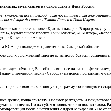
именитых музыкантов на одной сцене в День России.
 установлен новый рекорд числа посетителей для аналогичных 
 сцены ведущие фестиваля Тутта Ларсен и Гоша Куценко.
осковского шоссе на поле «Красный пахарь». В программу оупе
перы», музыкального проекта Гоши Куценко, «Ю-Питер», «Коро
групп «Кипелов» и «Алиса».
ом NCA при поддержке правительства Самарской области.
сле своих выступлений многие из артистов без тени сомнения 
о не видел. «Рок над Волгой» правильнее назвать не фестивалем
аряду с премьерой песни «Свобода» из новой программы музык
ентировал свою эксклюзивную программу, состоявшую из стары
шее зрение, конца зрителям я не смог разглядеть. Я почувствовал 
вучат наши песни. По их губам я понял, что они помнят слова. Р
конференции после выступления Андрей Макаревич. - Но от зри