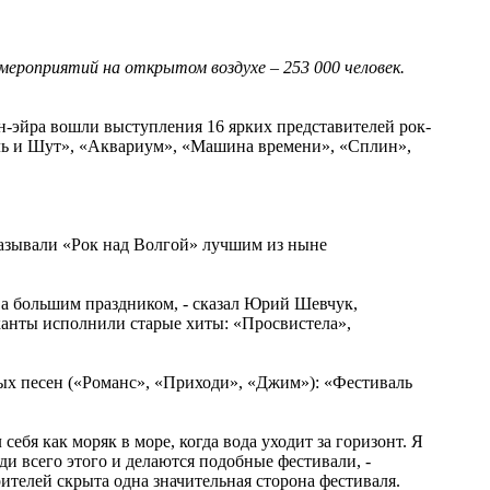
мероприятий на открытом воздухе – 253 000 человек.
н-эйра вошли выступления 16 ярких представителей рок-
ль и Шут», «Аквариум», «Машина времени», «Сплин»,
называли «Рок над Волгой» лучшим из ныне
, а большим праздником, - сказал Юрий Шевчук,
анты исполнили старые хиты: «Просвистела»,
х песен («Романс», «Приходи», «Джим»): «Фестиваль
себя как моряк в море, когда вода уходит за горизонт. Я
ади всего этого и делаются подобные фестивали, -
телей скрыта одна значительная сторона фестиваля.