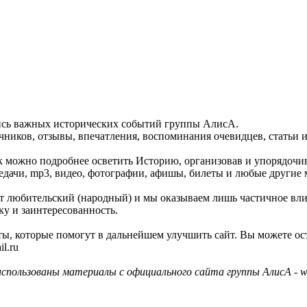
пись важных исторических событий группы АлисА.
ников, отзывы, впечатления, воспоминания очевидцев, статьи и
как можно подробнее осветить Историю, организовав и упорядочи
едачи, mp3, видео, фотографии, афишы, билеты и любые другие 
айт любительский (народный) и мы оказываем лишь частичное вл
ку и заинтересованность.
ы, которые помогут в дальнейшем улучшить сайт. Вы можете ос
l.ru
использованы материалы с официального сайта группы АлисА - ww