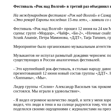
Фестиваль «Рок над Волгой» в третий раз объединил 
На международном фестивале «Рок над Волгой» в Самаре
«Это рекорд Европы последних 15-ти лет», - заявили со
Фестиваль «Рок над Волгой» прошел 12 июня на 24 км М
сцены: групп «Мордор», «Чайф», «Би-2», «Ночные снай
Scunk Anansie, Петра Мамонова, «ДДТ», Tarja Turunen, 
Мероприятие было организовано музыкальным агентств
Музыкантов не испугал размытый дождями чернозем: по
существующих в России аналогичных фестивалей.
- Это крупнейший рок-фестиваль, я столько народу давн
презентовавший 12 июня новый состав группы «ДДТ». Н
«Хиппаны», «Мы».
Лидер группы «Сплин» Александр Васильев так прокомм
состоялся. Мы играли в удовольствие».
- Я видел огромное количество людей, и хотя у меня хоро
видел, что люди в тени и на солнце радуются тому, что з
поделился своими ощущениями с журналистами на пресс-