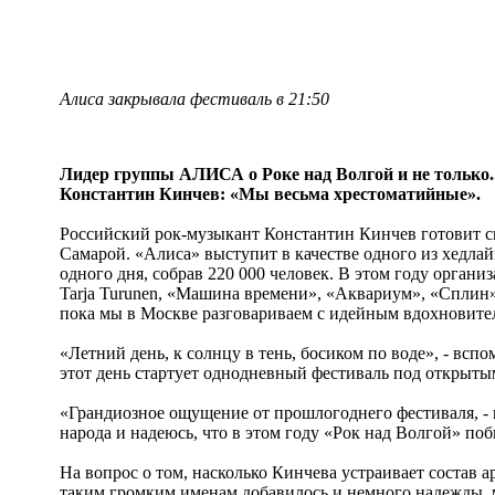
Алиса закрывала фестиваль в 21:50
Лидер группы АЛИСА о Роке над Волгой и не только..
Константин Кинчев: «Мы весьма хрестоматийные».
Российский рок-музыкант Константин Кинчев готовит с
Самарой. «Алиса» выступит в качестве одного из хедл
одного дня, собрав 220 000 человек. В этом году орган
Tarja Turunen, «Машина времени», «Аквариум», «Сплин»
пока мы в Москве разговариваем с идейным вдохновите
«Летний день, к солнцу в тень, босиком по воде», - вс
этот день стартует однодневный фестиваль под открыты
«Грандиозное ощущение от прошлогоднего фестиваля, - 
народа и надеюсь, что в этом году «Рок над Волгой» по
На вопрос о том, насколько Кинчева устраивает состав а
таким громким именам добавилось и немного надежды, мо