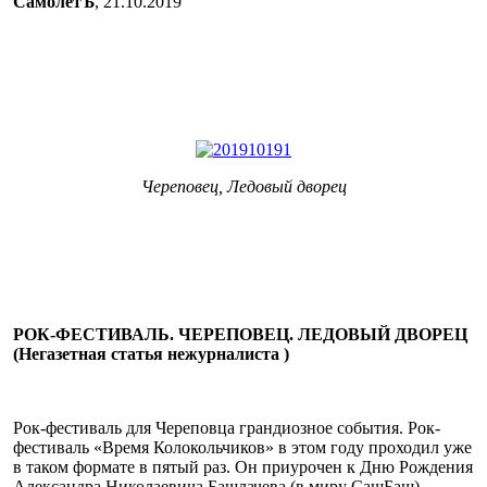
СамолётЪ
, 21.10.2019
Череповец, Ледовый дворец
РОК-ФЕСТИВАЛЬ. ЧЕРЕПОВЕЦ. ЛЕДОВЫЙ ДВОРЕЦ
(Негазетная статья нежурналиста )
Рок-фестиваль для Череповца грандиозное события. Рок-
фестиваль «Время Колокольчиков» в этом году проходил уже
в таком формате в пятый раз. Он приурочен к Дню Рождения
Александра Николаевича Башлачева (в миру СашБаш),