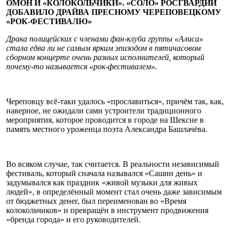
ОМОН И «КОЛОКОЛЬЧИКИ». «СОЛО» РОСГВАРДИИ
ДОБАВИЛО ДРАЙВА ПРЕСНОМУ ЧЕРЕПОВЕЦКОМУ
«РОК-ФЕСТИВАЛЮ»
Драка полицейских с членами фан-клуба группы «Алиса»
стала едва ли не самым ярким эпизодом в пятичасовом
сборном концерте очень разных исполнителей, который
почему-то называется «рок-фестивалем».
Череповцу всё-таки удалось «прославиться», причём так, как,
наверное, не ожидали сами устроители традиционного
мероприятия, которое проводится в городе на Шексне в
память местного уроженца поэта Александра Башлачёва.
Во всяком случае, так считается. В реальности независимый
фестиваль, который сначала назывался «Сашин день» и
задумывался как праздник «живой музыки для живых
людей», в определённый момент стал очень даже зависимым
от бюджетных денег, был переименован во «Время
колокольчиков» и превращён в инструмент продвижения
«бренда города» и его руководителей.