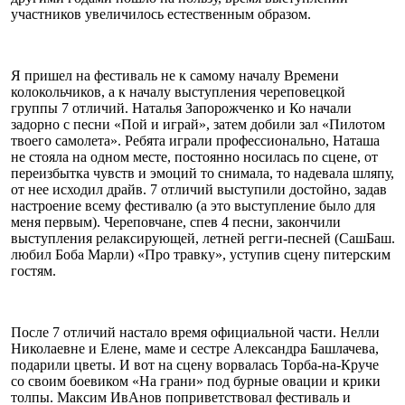
участников увеличилось естественным образом.
Я пришел на фестиваль не к самому началу Времени
колокольчиков, а к началу выступления череповецкой
группы 7 отличий. Наталья Запорожченко и Ко начали
задорно с песни «Пой и играй», затем добили зал «Пилотом
твоего самолета». Ребята играли профессионально, Наташа
не стояла на одном месте, постоянно носилась по сцене, от
переизбытка чувств и эмоций то снимала, то надевала шляпу,
от нее исходил драйв. 7 отличий выступили достойно, задав
настроение всему фестивалю (а это выступление было для
меня первым). Череповчане, спев 4 песни, закончили
выступления релаксирующей, летней регги-песней (СашБаш.
любил Боба Марли) «Про травку», уступив сцену питерским
гостям.
После 7 отличий настало время официальной части. Нелли
Николаевне и Елене, маме и сестре Александра Башлачева,
подарили цветы. И вот на сцену ворвалась Торба-на-Круче
со своим боевиком «На грани» под бурные овации и крики
толпы. Максим ИвАнов поприветствовал фестиваль и