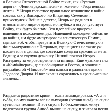
о Великой Отечественной Войне таких, как «Русская
дорога», «Ленинградская песня» и, конечно, «Георгиевская
лента». У Игоря трепетное правильное отношение к войне
совсем, как у Высоцкого, но Владимир Семенович
прикоснулся к Войне в детстве, Игорь же родился в
относительно мирное время, но глубоко и остро чувствует
Войну, как будто был там. Это идет сейчас вразрез с
нынешним положением дел. Нынешней молодежи сейчас не
до войны, им будто ампутировали генетическую Память,
сделали всё, чтобы превратить Великую Отечественную в
Фильм-аттракцион с Петровым, где нацисты не такие уж
плохие или в фильм, где советские солдаты сражаются не за
Родину, а за глупую девчонку. Низкий поклон Игорю
Растеряеву за мировоззрение и за взгляды. Еще музыкант пел
о «Комбайнерах», дальнобойщиках и Ростов, и закончил
разухабистой «Плясовой» под пляски и радостные крики
Ледового Дворца. И вот экраны окрасились в красно-черные
знамена…
Раздались радостные крики – толпа заскандировала: «А-л-и-
с-А!», но музыканты всё не выходили (готовились!), на сцене
суетились техники. И вот спустя 10 бесконечных минут
подготовки группа АлисА вышла на сцену, и заиграла песня