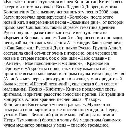
«Вот так» после вступления вышел Константин Кинчев весь
в сером и в темных очках. Весь Ледовый Дворец помогал
Константину Евгеньевичу исполнять эту песню 2008 года.
Затем прозвучал древнерусский «Колобок», после этого
новый хит, вневременная песня «Окаянные дни», от которой
прямо веет СашБашом, таким образом тематика Древней
Руси получила развития в контексте выступления на
«Времени Колокольчиков». Такой выбор песен и их порядок
неслучайны, это дань уважения Александру Башлачеву, ведь
в СашБаше жил Русский Дух и пахло Русью. Группа АлисА
составила свой сет-лист очень интересно, они чередовали
новые и старые песни, бок о бок шли «Небо славян» и
«Ангел», «Моё поколение» и «Эшелон», «Красное на
чёрном» и «Акробаты снов», так что музыканты сделали
приятное всем: и молодежи и старым слушателям вроде меня
(АлисА – моя первая рок-группа в жизни, у моих родителей
была кассета «Шестой лесничий», еще когда я был совсем
маленьким). Песню «Кибитку» Кинчев предложил спеть
зрителям, и зрители радостно голосили припев. По традиции
концертов Алисы крайней песней была «Фавор».
Константин Евгеньевич «спел и растаял». Музыканты
отыграли свои партии и тоже постепенно уходили. Перед
уходом Павел Зелицкий (он мне манерой игры напомнил
Игоря Чумычкина) бросил в толпу б/у медиаторы.(каким-то
чудом медиатор оказался у меня – спасибо громадное,