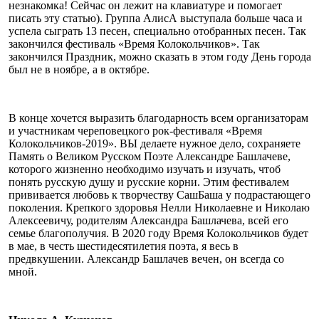
незнакомка! Сейчас он лежит на клавиатуре и помогает
писать эту статью). Группа АлисА выступала больше часа и
успела сыграть 13 песен, специально отобранных песен. Так
закончился фестиваль «Время Колокольчиков». Так
закончился Праздник, можно сказать в этом году День города
был не в ноябре, а в октябре.
В конце хочется выразить благодарность всем организаторам
и участникам череповецкого рок-фестиваля «Время
Колокольчиков-2019». ВЫ делаете нужное дело, сохраняете
Память о Великом Русском Поэте Александре Башлачеве,
которого жизненно необходимо изучать и изучать, чтоб
понять русскую душу и русские корни. Этим фестивалем
прививается любовь к творчеству СашБаша у подрастающего
поколения. Крепкого здоровья Нелли Николаевне и Николаю
Алексеевичу, родителям Александра Башлачева, всей его
семье благополучия. В 2020 году Время Колокольчиков будет
в мае, в честь шестидесятилетия поэта, я весь в
предвкушении. Александр Башлачев вечен, он всегда со
мной.