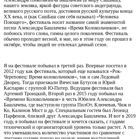
нашего земляка, яркой фигуры советского андеграунда,
великого русского поэта, достояния русской культуры конца
XX века, и (как СашБаш сам себя называл) «Человека
Поющего», фестиваль носит название самой знаменитой
песни Александра Башлачева «Время Колокольчиков», не
побоюсь этого слова, гимна целого поколения. Фестиваль
обычно проходит весной, в мае, но в этом году он прошел в
октябре, чтобы людей не отвлекал дачный сезон.
Я на фестивале побывал в третий раз. Впервые посетил в
2012 году как фестиваль, который еще назывался «Рок-
Череповец: Время колокольчиков», так и сам Ледовый
Дворец. Тогда приезжали Вячеслав Бутусов и Юрий
Каспарян с группой Ю-Питер. Ведущим фестиваля был
Артемий Троицкий, Второй раз в 2015 году побывал на
«Времени Колокольчиков» в честь Юбилея Александра
Башлачева, где выступили группа ПилОт, Ключевая, Чиж и
Ко, Калинов Мост и др. Специальным гостем был Леонид
Парфенов, близкий друг Александра Башлачева. И вот в 2019
году, я побывал на фестивале и хочется сказать, с годами
технический и организаторский уровень только растет. А то,
что уменьшилось количество участников по сравнение с
другими годами пошло на пользу, время выступлений