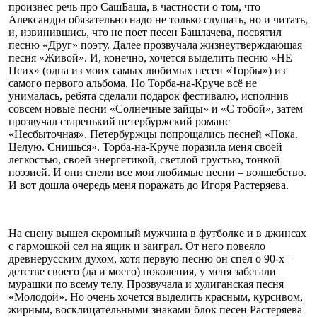
произнес речь про СашБаша, в частности о том, что
Александра обязательно надо не только слушать, но и читать,
и, извинившись, что не поет песен Башлачева, посвятил
песню «Друг» поэту. Далее прозвучала жизнеутверждающая
песня «Живой». И, конечно, хочется выделить песню «НЕ
Псих» (одна из моих самых любимых песен «Торбы») из
самого первого альбома. Но Торба-на-Круче всё не
унималась, ребята сделали подарок фестивалю, исполнив
совсем новые песни «Солнечные зайцы» и «С тобой», затем
прозвучал старенький петербуржский романс
«Несбыточная». Петербуржцы попрощались песней «Пока.
Целую. Снишься». Торба-на-Круче поразила меня своей
легкостью, своей энергетикой, светлой грустью, тонкой
поэзией. И они спели все мои любимые песни – волшебство.
И вот дошла очередь меня поражать до Игоря Растеряева.
На сцену вышел скромный мужчина в футболке и в джинсах
с гармошкой сел на ящик и заиграл. От него повеяло
древнерусским духом, хотя первую песню он спел о 90-х –
детстве своего (да и моего) поколения, у меня забегали
мурашки по всему телу. Прозвучала и хулиганская песня
«Молодой». Но очень хочется выделить красным, курсивом,
жирным, восклицательными знаками блок песен Растеряева