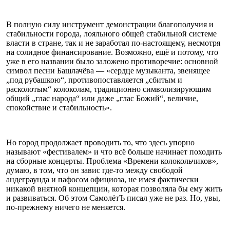
В полную силу инструмент демонстрации благополучия и
стабильности города, лояльного общей стабильной системе
власти в стране, так и не заработал по-настоящему, несмотря
на солидное финансирование. Возможно, ещё и потому, что
уже в его названии было заложено противоречие: основной
символ песни Башлачёва — «сердце музыканта, звенящее
„под рубашкою“, противопоставляется „сбитым и
расколотым“ колоколам, традиционно символизирующим
общий „глас народа“ или даже „глас Божий“, величие,
спокойствие и стабильность».
Но город продолжает проводить то, что здесь упорно
называют «фестивалем» и что всё больше начинает походить
на сборные концерты. Проблема «Времени колокольчиков»,
думаю, в том, что он завис где-то между свободой
андеграунда и пафосом официоза, не имея фактически
никакой внятной концепции, которая позволяла бы ему жить
и развиваться. Об этом СамолётЪ писал уже не раз. Но, увы,
по-прежнему ничего не меняется.