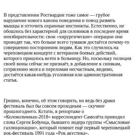
В представлении Росгвардии тоже самое — грубое
нарушение нового канона поведения и повод размять
мышцы и отточить охранные инстинкты. Естественно, не
обошлось без характерной для силовиков в последнее время
неизбирательности: свои «хирургические» операции они
проводят так, что больше всего тумаков достаётся почему-то
совершенно посторонним людям. Как это случилось на
череповецком концерте с ветераном боевых действий,
которого пришлось везти в больницу. Но, поскольку полиция
своей вины сейчас не признаёт, в добавление к синякам,
сотрясению мозга и переломам несчастным, видимо,
достаётся какая-нибудь уголовная или административная
статья.
Грешно, конечно, об этом говорить, но ведь без драки
фестиваль был бы совсем проходным — скучнее
прошлогоднего. Кстати, в репортаже о
«Колокольчиках-2018» корреспондент Самолёта приводил
слова Сергея Бобунца, бывшего лидера группы «Смысловые
галлюцинации», который помнит ещё первый череповецкий
рок-фестиваль 1991 года «Рок акустика».