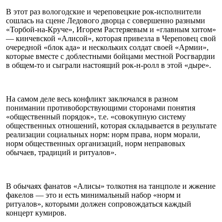
В этот раз вологодские и череповецкие рок-исполнители
сошлась на сцене Ледового дворца с совершенно разными
«Торбой-на-Круче», Игорем Растеряевым и «главным хитом»
— кинчевской «Алисой», которая привезла в Череповец свой
очередной «блок ада» и нескольких солдат своей «Армии»,
которые вместе с доблестными бойцами местной Росгвардии
в общем-то и сыграли настоящий рок-н-ролл в этой «дыре».
На самом деле весь конфликт заключался в разном
понимании противоборствующими сторонами понятия
«общественный порядок», т.е. «совокупную систему
общественных отношений, которая складывается в результате
реализации социальных норм: норм права, норм морали,
норм общественных организаций, норм неправовых
обычаев, традиций и ритуалов».
В обычаях фанатов «Алисы» толкотня на танцполе и жжение
факелов — это и есть минимальный набор «норм и
ритуалов», которыми должен сопровождаться каждый
концерт кумиров.