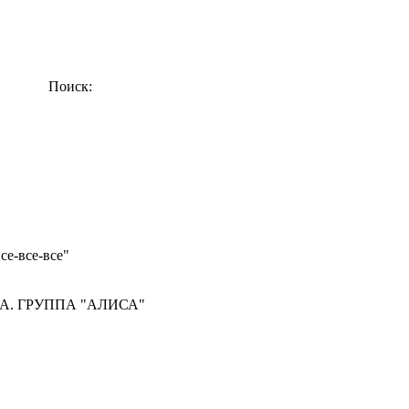
Поиск:
се-все-все"
А. ГРУППА "АЛИСА"