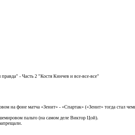
правда" - Часть 2 "Костя Кинчев и все-все-все"
овом на фоне матча «Зенит» - «Спартак» («Зенит» тогда стал ч
шемировом пальто (на самом деле Виктор Цой).
запрещали.