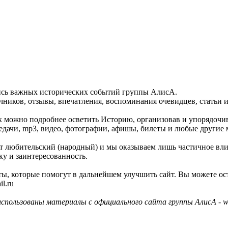
пись важных исторических событий группы АлисА.
ников, отзывы, впечатления, воспоминания очевидцев, статьи и
как можно подробнее осветить Историю, организовав и упорядочи
едачи, mp3, видео, фотографии, афишы, билеты и любые другие 
айт любительский (народный) и мы оказываем лишь частичное вл
ку и заинтересованность.
ы, которые помогут в дальнейшем улучшить сайт. Вы можете ос
l.ru
использованы материалы с официального сайта группы АлисА - ww