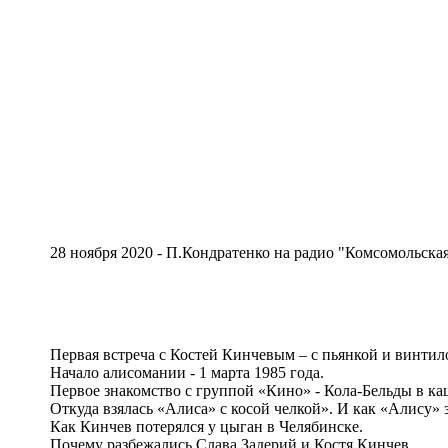
28 ноября 2020 - П.Кондратенко на радио "Комсомольская 
Первая встреча с Костей Кинчевым – с пьянкой и винтил
Начало алисомании - 1 марта 1985 года.
Первое знакомство с группой «Кино» - Кола-Бельды в ка
Откуда взялась «Алиса» с косой челкой». И как «Алису» 
Как Кинчев потерялся у цыган в Челябинске.
Почему разбежались Слава Задерий и Костя Кинчев.